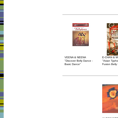
VEENA & NEENA
E-CHAN & M
"Discover Belly Dance -
"Asian Typho
Basic Dance"
Fusion Belly