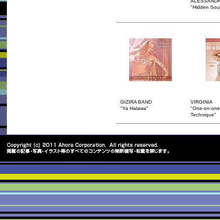
ALESSANDR
"Hidden Sou
GIZIRA BAND
VIRGINIA
"Ya Halawa"
"One-on-one 
Technique"