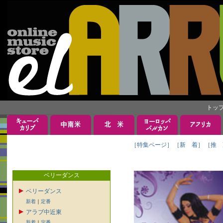
トッ
［特集ページ］
［新 着］
［推 
ベリーダンス
ベリーダンス
新着
｜
定番
アラブ中近東
新着
｜
定番