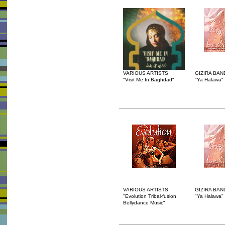
VARIOUS ARTISTS
GIZIRA BAN
"Visit Me In Baghdad"
"Ya Halawa"
VARIOUS ARTISTS
GIZIRA BAN
"Evolution Tribal-fusion
"Ya Halawa"
Bellydance Music"