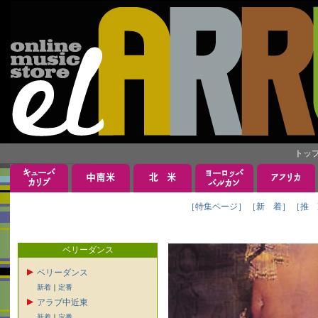
トッ
［特集ページ］
［新 着］
［推 
ベリーダンス
ベリーダンス
新着
｜
定番
アラブ中近東
新着
｜
定番