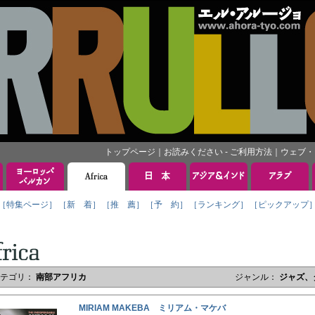
トップページ
｜
お読みください - ご利用方法
｜
ウェブ・
［特集ページ］
［新 着］
［推 薦］
［予 約］
［ランキング］
［ピックアップ
カテゴリ：
南部アフリカ
ジャンル：
ジャズ、
MIRIAM MAKEBA ミリアム・マケバ