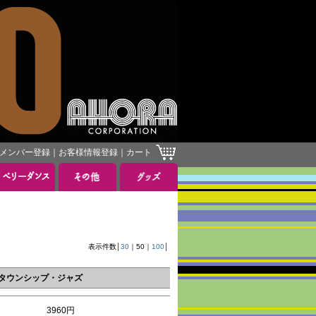
メンバー登録
｜
お客様情報登録
｜
カート
］
表示件数│
30
｜
50
｜
100
│
タウンシップ・ジャズ
3960円