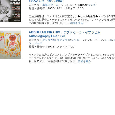
1955-1962 1955-1962
カテゴリ：
南部アフリカ
ジャンル：AFRICAN/
ジャズ
録音・発売年：1955-1962 メディア：3CD
ご注文確定後、２～３日で入荷予定です。◆セール対象外◆ ポイント5倍 
もちろん世界中のアーティストからリスペクトされ、”ママ・アフリカ”と
バの最初期録音集（3枚組CD）。...
詳細を見る
ABDULLAH IBRAHIM アブドゥーラ・イブラヒム
Autobiography Live 1978
カテゴリ：
アフリカ
/
南部アフリカ
/
ジャズ
ジャンル：ピアノ/
ジャズ
/
ン・ジャズ
録音・発売年：1978 メディア：CD
南アフリカ出身のピアニスト、アブドゥーラ・イブラヒムの1978年名ライ
ー・ブランドとしてもジャズ好きには知られた存在でしょう。DJにもリス
れ、レアグルーヴ的再評価の対象となり...
詳細を見る