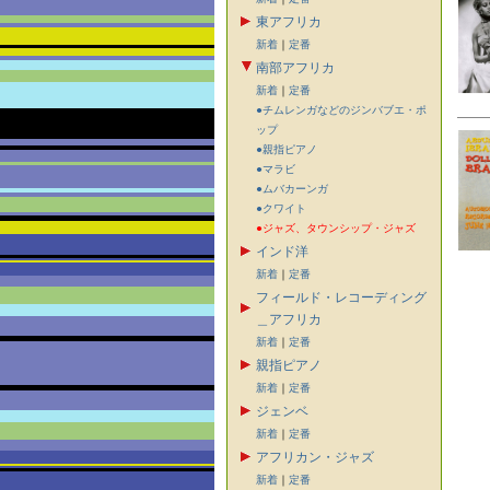
東アフリカ
新着
｜
定番
南部アフリカ
新着
｜
定番
●チムレンガなどのジンバブエ・ポ
ップ
●親指ピアノ
●マラビ
●ムバカーンガ
●クワイト
●ジャズ、タウンシップ・ジャズ
インド洋
新着
｜
定番
フィールド・レコーディング
＿アフリカ
新着
｜
定番
親指ピアノ
新着
｜
定番
ジェンベ
新着
｜
定番
アフリカン・ジャズ
新着
｜
定番