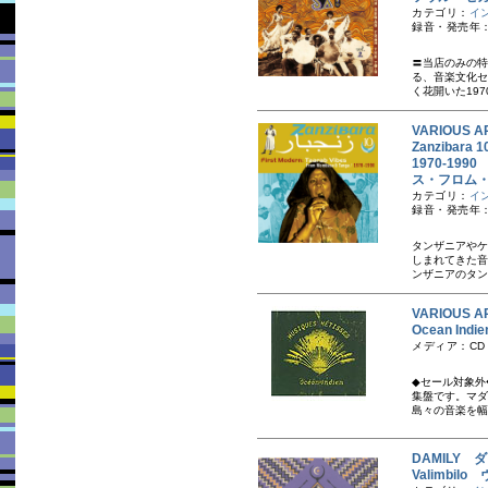
カテゴリ：
イ
録音・発売年：
〓当店のみの特
る、音楽文化セ
く花開いた197
VARIOUS A
Zanzibara 1
1970-19
ス・フロム・モ
カテゴリ：
イ
録音・発売年：
タンザニアやケ
しまれてきた音
ンザニアのタン
VARIOUS A
Ocean In
メディア：CD
◆セール対象外
集盤です。マダ
島々の音楽を幅
DAMILY 
Valimbil