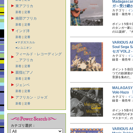
Madagasca
東アフリカ
ガ～受け継
カテゴリ：
イ
新着
｜
定番
録音・発売年：
南部アフリカ
ポイント5倍※
新着
｜
定番
のタンガ一家に
インド洋
の11楽姉"、 "
新着
｜
定番
VARIOUS A
●マダガスカル
Soul Sega S
●レユニオン
セガ VOL.2
フィールド・レコーディング
カテゴリ：
イ
＿アフリカ
録音・発売年：
新着
｜
定番
ポイント５倍日
親指ピアノ
つての奴隷達が
音源を集めた、
新着
｜
定番
ジェンベ
MALAGAS
新着
｜
定番
Volo Haz
カテゴリ：
イ
アフリカン・ジャズ
録音・発売年：
新着
｜
定番
ポイント5倍※
ルの現代のギタ
マスターズ」の
カテゴリ選択：
VARIOUS A