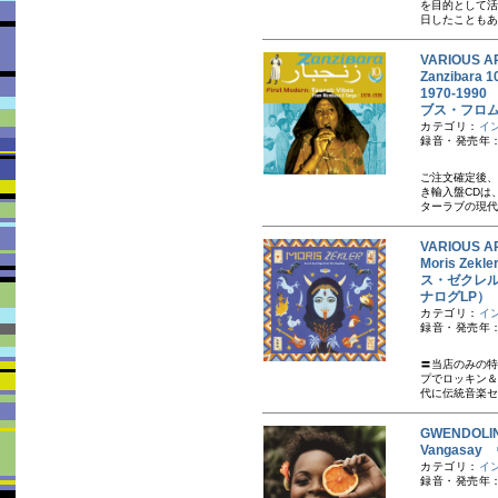
を目的として活動
日したこともあ
VARIOUS A
Zanzibara 1
1970-1
ブス・フロム
カテゴリ：
イ
録音・発売年：
ご注文確定後、
き 輸入盤CD
ターラブの現代
VARIOUS A
Moris Zekle
ス・ゼクレル
ナログLP）
カテゴリ：
イ
録音・発売年：
〓当店のみの特
プでロッキン＆
代に伝統音楽セ
GWENDOL
Vangasa
カテゴリ：
イ
録音・発売年：