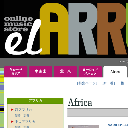
トッ
［特集ページ］
［新 着］
［推 
アフリカ
西アフリカ
新着
｜
定番
中央アフリカ
VARIOUS A
新着
｜
定番