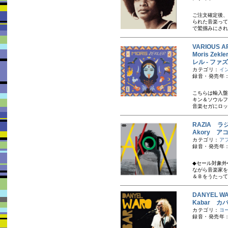
ご注文確定後、
られた音楽って
で鷲掴みにされ
VARIOUS A
Moris Zekl
レル - ファ
カテゴリ：
イ
録音・発売年：
こちらは輸入盤
キン＆ソウルフ
音楽セガにロッ
RAZIA ラ
Akory ア
カテゴリ：
ア
録音・発売年：
◆セール対象外
ながら音楽家を
＆Ｂをうたって
DANYEL 
Kabar カ
カテゴリ：
ヨ
録音・発売年：