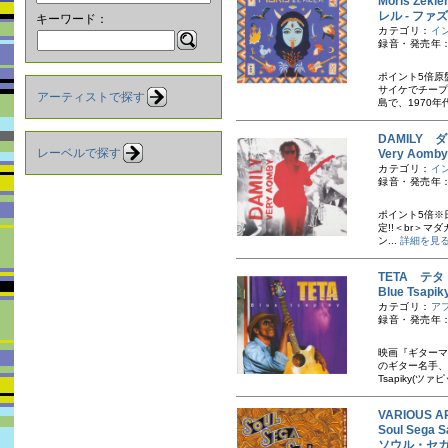
Moris Zekl
レル - ファ
キーワード：
カテゴリ：
イ
録音・発売年：
ポイント5倍原
サイケでチープ
アーティストで探す
島で、1970年
DAMILY 
レーベルで探す
Very Ao
カテゴリ：
イ
録音・発売年：
ポイント5倍※日本
定!!＜br＞
ン...
詳細を見
TETA テタ
Blue Ts
カテゴリ：
ア
録音・発売年：
映画『ギターマ
のギター名手、
Tsapiky(ツァ
VARIOUS A
Soul Sega S
ソウル・セガ 