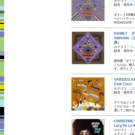
カテゴリ：
イ
録音・発売年：
ポイント5倍解
ーとハイテンシ
作目●2016年
DAMILY 
Valimb
典）
カテゴリ：
イ
録音・発売年：
国内盤『ダミリ
こちらは、輸入
す。当ウェブ・
VARIOUS AR
Club Co
カテゴリ：
コ
録音・発売年：
スイスはジュネ
トロピカル・ダ
通じてご紹介も
CHRISTI
Larg Pa 
カテゴリ：
イ
メディア：CD