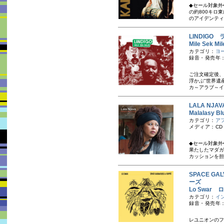
◆セール対象外
の約800キロ
のアイデンティ
LINDIGO
Mile Sek
カテゴリ：
ヨ
録音・発売年：
ご注文確定後、
浮かぶ"世界遺
カ～アラブ～イ
LALA NJ
Malalasy
カテゴリ：
ア
メディア：CD
◆セール対象外
果たしたマダガ
カッションを担
SPACE GA
ーズ
Lo Swar
カテゴリ：
イ
録音・発売年：
レユニオンのフ