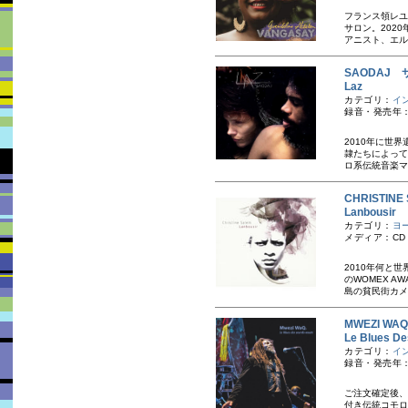
フランス領レユ
サロン。202
アニスト、エル
SAODAJ
Laz
カテゴリ：
イ
録音・発売年：
2010年に世
隷たちによって
ロ系伝統音楽マ
CHRISTI
Lanbousir
カテゴリ：
ヨ
メディア：CD
2010年何と
のWOMEX 
島の貧民街カメリ
MWEZI W
Le Blues
カテゴリ：
イ
録音・発売年：
ご注文確定後、
付き 伝統コモ