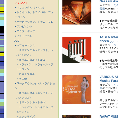
Nassam 
ノンなど）
カテゴリ：
そ
●オリエンタル（トルコ）
音楽
/ORIENT
録音・発売年：
●トライバル、トライバル・フュ
ージョン
◆セール対象外
●パーカッション、ドラム・ソロ
珍しいグループ
●アンビエント
カヌーンならで
●アラブ・ポップ
●ヒストリカル
TABLA K
DVD
Itneen (
カテゴリ：
ベ
●パフォーマンス
PERCUSSION
・オリエンタル（エジプト、レ
録音・発売年：
バノンなど）
・オリエンタル（トルコ）
◆セール対象外
イエサが待望の
・トライバル、トライバル・フ
のリズム教則C
ュージョン
・ヒストリカル
VARIOUS A
・その他
Musica Par
●ワークアウト_インストラクショ
カテゴリ：
ベ
ン
ス
/ORIENTAL
録音・発売年：
・オリエンタル（エジプト、レ
バノンなど）
美しきアルゼン
・オリエンタル（トルコ）
レーベルのベリ
・トライバル、トライバル・フ
年アルゼンチン
ュージョン
RAFAT M
・エクササイズ