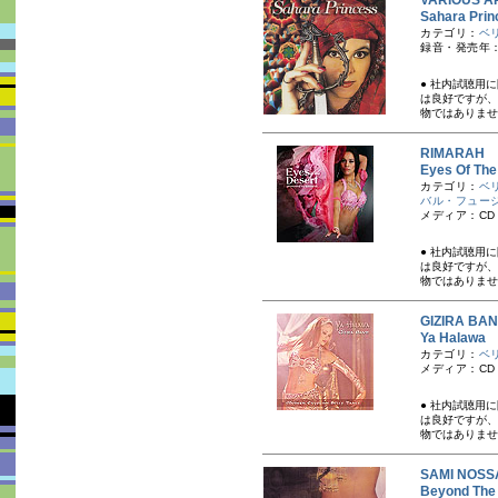
VARIOUS A
Sahara P
カテゴリ：
ベ
録音・発売年：
● 社内試聴用
は良好ですが、
物ではありませ
RIMARAH
Eyes Of 
カテゴリ：
ベ
バル・フュー
メディア：CD
● 社内試聴用
は良好ですが、
物ではありませ
GIZIRA 
Ya Halaw
カテゴリ：
ベ
メディア：CD
● 社内試聴用
は良好ですが、
物ではありませ
SAMI NOS
Beyond Th