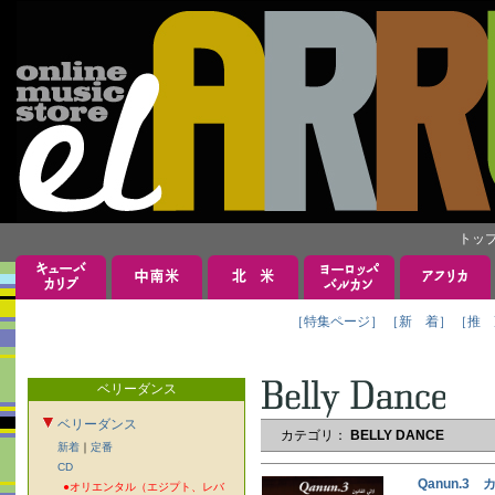
トッ
［特集ページ］
［新 着］
［推 
ベリーダンス
ベリーダンス
カテゴリ：
BELLY DANCE
新着
｜
定番
CD
Qanun.3
●オリエンタル（エジプト、レバ