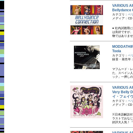
VARIOUS A
Bellydan
カテゴリ：
ベ
メディア：CD
● 社内試聴用
は良好ですが、
物ではありませ
MODDATHI
Toola
カテゴリ：
ベ
録音・発売年：
マフムード・レ
た、スペイン人
ック」一押しの
VARIOUS A
Very Bel
イ・フェイ
カテゴリ：
ベ
メディア：CD
※日本語解説付
ラストでおなじ
好評大人気！『