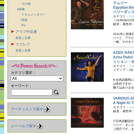
ラムジー
・その他
Egyptian B
●映像
ベリーダンス
・ドキュメンタリー
カテゴリ：
ベ
・映画
ス
/ARABIC/O
録音・発売年：
・PV
アラブ中近東
2011年に初
新着
｜
定番
ジーと、アラビ
一枚。そのタイ
マグレブ
新着
｜
定番
AZIZA R
Aziza Rak
ッション・
カテゴリ：
ベ
メディア：CD
カテゴリ選択：
● 社内試聴用
は良好ですが、
キーワード：
物ではありませ
VARIOUS A
A Night
カテゴリ：
ベ
アーティストで探す
録音・発売年：
※日本語解説付
ベリー・ダンス
レーベルで探す
ご紹介です。ま