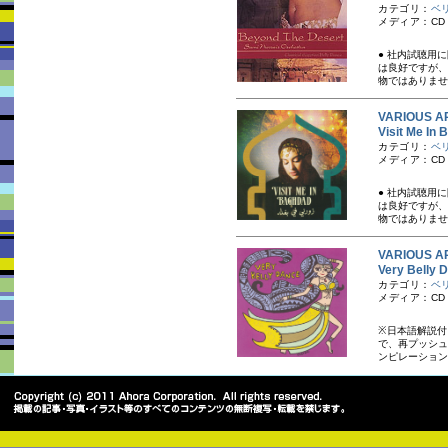
カテゴリ：
ベ
メディア：CD
● 社内試聴用
は良好ですが、
物ではありませ
VARIOUS A
Visit M
カテゴリ：
ベ
メディア：CD
● 社内試聴用
は良好ですが、
物ではありませ
VARIOUS A
Very Bel
カテゴリ：
ベ
メディア：CD
※日本語解説付
で、再プッシュ
ンピレーション