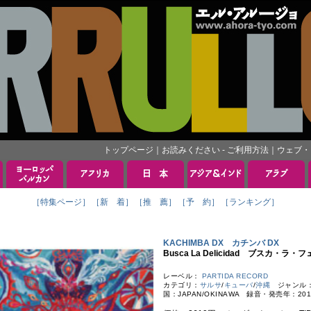
トップページ
｜
お読みください - ご利用方法
｜
ウェブ・
［特集ページ］
［新 着］
［推 薦］
［予 約］
［ランキング］
KACHIMBA DX カチンバ DX
Busca La Delicidad ブスカ・ラ・
レーベル：
PARTIDA RECORD
カテゴリ：
サルサ
/
キューバ
/
沖縄
ジャンル：OK
国：JAPAN/OKINAWA 録音・発売年：20