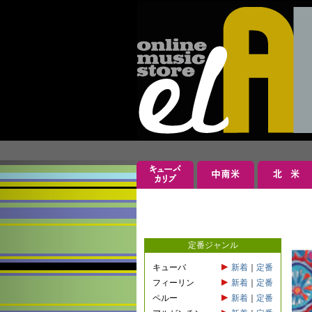
定番ジャンル
キューバ
新着
｜
定番
フィーリン
新着
｜
定番
ペルー
新着
｜
定番