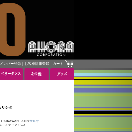
メンバー登録
｜
お客様情報登録
｜
カート
フェリシダ
INAWAN LATIN/
サルサ
11 メディア：CD