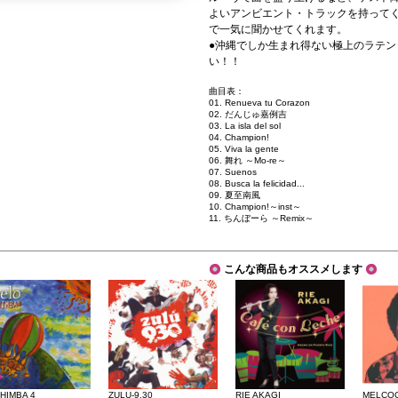
よいアンビエント・トラックを持って
で一気に聞かせてくれます。
●沖縄でしか生まれ得ない極上のラテ
い！！
曲目表：
01. Renueva tu Corazon
02. だんじゅ嘉例吉
03. La isla del sol
04. Champion!
05. Viva la gente
06. 舞れ ～Mo-re～
07. Suenos
08. Busca la felicidad...
09. 夏至南風
10. Champion!～inst～
11. ちんぼーら ～Remix～
こんな商品もオススメします
HIMBA 4
ZULU-9.30
RIE AKAGI
MELCOC