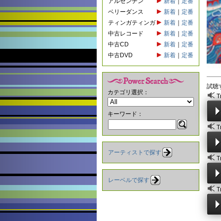
アルゼンチン
新着
｜
定番
ベリーダンス
新着
｜
定番
ティンガティンガ
新着
｜
定番
中古レコード
新着
｜
定番
中古CD
新着
｜
定番
中古DVD
新着
｜
定番
試聴
カテゴリ選択：
T
キーワード：
T
アーティストで探す
T
レーベルで探す
T