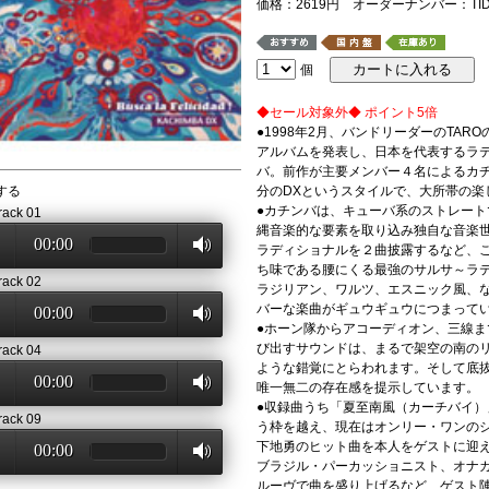
価格：2619円 オーダーナンバー：TIDA
個
◆セール対象外◆ ポイント5倍
●1998年2月、バンドリーダーのTA
アルバムを発表し、日本を代表するラ
バ。前作が主要メンバー４名によるカ
する
分のDXというスタイルで、大所帯の楽
●カチンバは、キューバ系のストレー
rack 01
縄音楽的な要素を取り込み独自な音楽
00:00
ラディショナルを２曲披露するなど、
ち味である腰にくる最強のサルサ～ラ
rack 02
ラジリアン、ワルツ、エスニック風、
バーな楽曲がギュウギュウにつまって
00:00
●ホーン隊からアコーディオン、三線
び出すサウンドは、まるで架空の南の
rack 04
ような錯覚にとらわれます。そして底
00:00
唯一無二の存在感を提示しています。
●収録曲うち「夏至南風（カーチバイ
rack 09
う枠を越え、現在はオンリー・ワンの
下地勇のヒット曲を本人をゲストに迎えて
00:00
ブラジル・パーカッショニスト、オナ
ルーヴで曲を盛り上げるなど、ゲスト