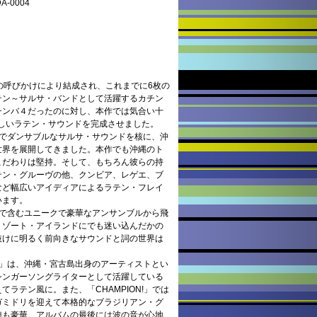
-0004
ROの呼びかけにより結成され、これまでに6枚の
テン～サルサ・バンドとして活躍するカチン
チンバ４だったのに対し、本作では気合い十
しいラテン・サウンドを完成させました。
トでダンサブルなサルサ・サウンドを核に、沖
世界を展開してきました。本作でも沖縄のト
こだわりは堅持。そして、もちろん彼らの持
テン・グルーヴの他、クンビア、レゲエ、ブ
など幅広いアイディアによるラテン・フレイ
います。
まで含むユニークで豪華なアンサンブルから飛
リゾート・アイランドにでも迷い込んだかの
抜けに明るく前向きなサウンドと詞の世界は
）」は、沖縄・宮古島出身のアーティストとい
シンガーソングライターとして活躍している
ラテン風に。また、「CHAMPION!」では
ガミドリを迎えて本格的なブラジリアン・グ
陣も豪華。アルバムの最後には波の音が心地