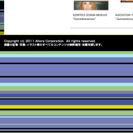
SZIRTES EDINA MOKUS
AGOSTON T
"Szerelmesezos"
"Jazztariszn