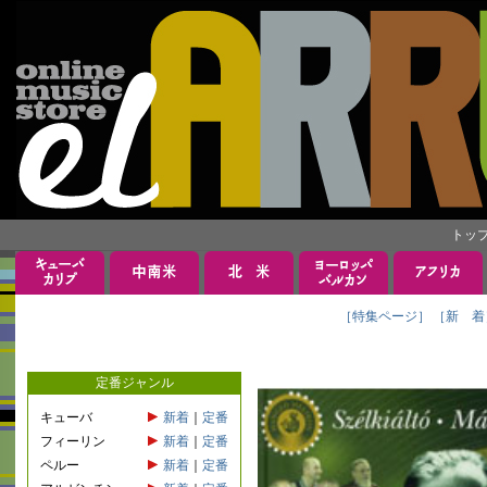
トッ
［特集ページ］
［新 着
定番ジャンル
キューバ
新着
｜
定番
フィーリン
新着
｜
定番
ペルー
新着
｜
定番