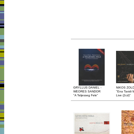
GRYLLUS DANIEL -
NIKOS ZOL
WEORES SANDOR
"Ena Taxidi 
"A Teljesseg Fele"
Live (2cd)"