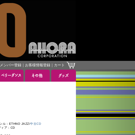
メンバー登録
｜
お客様情報登録
｜
カート
：ETHNO JAZZ/
中古CD
ディア：CD