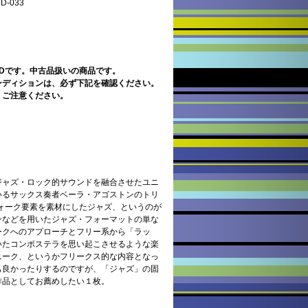
-033
CDです。中古品扱いの商品です。
ンディションは、必ず下記を確認ください。
。ご注意ください。
ジャズ・ロック的サウンドを融合させたユニ
いるサックス奏者ベーラ・アゴストンのトリ
フォーク要素を素材にしたジャズ、というのが
ンなどを用いたジャズ・フォーマットの単な
ークへのアプローチとフリー系から「ラッ
いたコンポステラを思い起こさせるような楽
ニーク、というかフリークス的な内容となっ
も良かったりするのですが、「ジャズ」の固
作品としてお薦めしたい１枚。