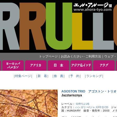
トップページ
｜
お読みください - ご利用方法
｜
ウェブ・
［特集ページ］
［新 着］
［推 薦］
［予 約］
［ランキング］
AGOSTON TRIO アゴストン・トリオ
Jazztarisznya
レーベル：
GRYLLUS
カテゴリ：
ハンガリー
/
ジャズ
/
中古CD
ジャンル
国：HUNGARY 録音・発売年：2003 メ