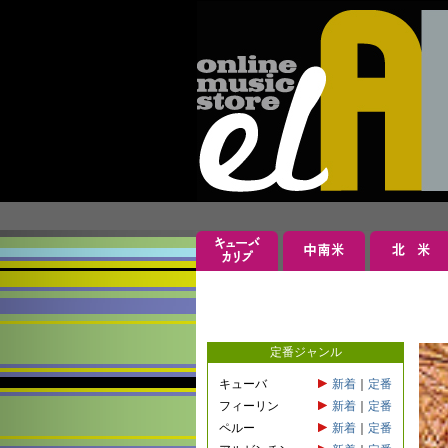
定番ジャンル
キューバ
新着
｜
定番
フィーリン
新着
｜
定番
ペルー
新着
｜
定番