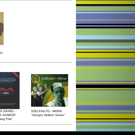
 K-
S DANIEL -
SZELKIALTO - MARAI
S SANDOR
"Hangzo Helikon Series"
sseg Fele"