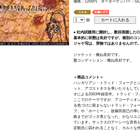
価格：1200円 オーダーナンバー：GCD
個
● 社内試聴用に開封し、数回視聴した
基本的に状態は良好ですが、個別のコ
ジャケ写は、実物ではありませんので
ジャケット・概ね良好です。
盤コンディション：概ね良好です。
＜商品コメント＞
ハンガリアン・トラッド・フォークと
ット、アゴストネスを率いたりもして
オによる2003年録音作。トラッド・
ここでのテーマですが、アコーディオ
る色づけに留まらないトラッド・フォ
プ」や「ホーミー」、故篠田昌已の率
曲までがゴッタ煮となった、かなりユ
ています。サックスのアーシーな音色
定観念に囚われることなく、カルトな