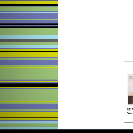
SZI
"And