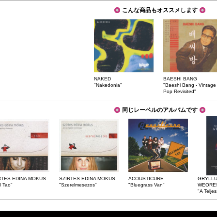
こんな商品もオススメします
NAKED
BAESHI BANG
"Nakedonia"
"Baeshi Bang - Vintage
Pop Revisited"
同じレーベルのアルバムです
RTES EDINA MOKUS
SZIRTES EDINA MOKUS
ACOUSTICURE
GRYLLU
 Tao"
"Szerelmesezos"
"Bluegrass Van"
WEORE
"A Telje