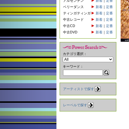
アルゼンチン
新着
｜
定番
ベリーダンス
新着
｜
定番
ティンガティンガ
新着
｜
定番
中古レコード
新着
｜
定番
中古CD
新着
｜
定番
中古DVD
新着
｜
定番
カテゴリ選択：
キーワード：
アーティストで探す
レーベルで探す