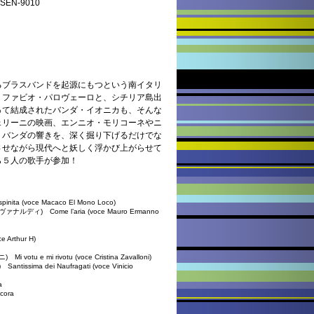
N-9010
るブラスバンドを起源にもつという南イタリ
、ファビオ・パロヴェーロと、シチリア島出
って結成されたバンダ・イオニカも、そんな
ェリーニの映画、エンニオ・モリコーネやニ
、バンダの響きを、深く掘り下げるだけでな
させながら現代へと妖しく浮かび上がらせて
ら５人の歌手が参加！
(voce Macaco El Mono Loco)
) Come l’aria (voce Mauro Ermanno
Arthur H)
e mi rivotu (voce Cristina Zavalloni)
ma dei Naufragati (voce Vinicio
a
cora