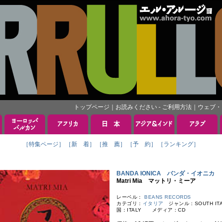
トップページ
｜
お読みください - ご利用方法
｜
ウェブ・
［特集ページ］
［新 着］
［推 薦］
［予 約］
［ランキング］
BANDA IONICA バンダ・イオニカ
Matri Mia マットリ・ミーア
レーベル：
BEANS RECORDS
カテゴリ：
イタリア
ジャンル：SOUTH ITA
国：ITALY メディア：CD