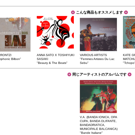
こんな商品もオススメします
RONTZI
ANNA SATO X TOSHIYUKI
VARIOUS ARTISTS
KATE GR
phonic Bilbon"
SASAKI
"Femmes Artistes Du Lac
MATCH
"Beauty & The Beats"
Sebu"
"Tchopo
同じアーティストのアルバムです
V.A. (BANDA IONICA, OPA
CUPA, BANDA OLIFANTE,
BANDADRIATICA,
MUNICIPALE BALCANICA)
"Bande Italiane"