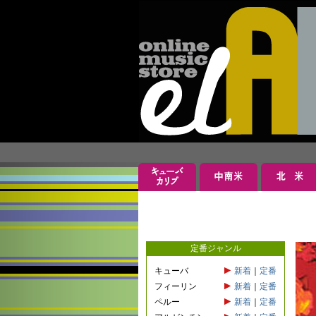
定番ジャンル
キューバ
新着
｜
定番
フィーリン
新着
｜
定番
ペルー
新着
｜
定番