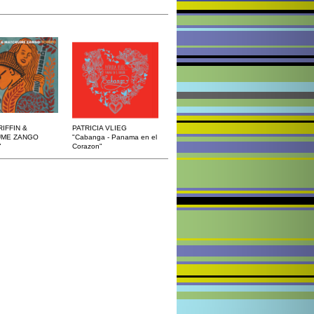
IFFIN &
PATRICIA VLIEG
UME ZANGO
"Cabanga - Panama en el
"
Corazon"