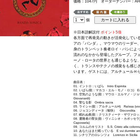
価格：1047円 オーダーナンバー：AHSE
個
※日本語解説付
ポイント5倍
各方面で再発見の動きが活発化してい
アの「バンダ」。マウマウのリーダー
身のトランペット奏者ロイ・パシによ
流れのなかから登場したグループ。フ
ーノ・ロータの世界とも通じるような
く、トランスやテクノの感覚をも感じ
います。ゲストには、アルチュールＨ
曲目表：
01. イントロ：いばら Intro Espinita
02. いばら(歌：マカコ・エル・モノ・ロコ) Espinita 
03. 空気のような(歌：マウロ・エルマノ・ジョヴァナルディ
Giovanardi)
04. 聖なる影 Ombra sacra
05. ライシャ(歌：アルチュールH) Raïssa (voce 
06. ジョコンディータ（愉快） Giocondita
07. 眠れぬ夜(歌：クリスティーナ・ザヴァロッニ) Mi votu 
08. 遭難者の聖女(歌：ヴィニシオ・カポッセラ) Santissi
Capossela)
09. コルムのキリスト S.S. Cristo alla colonn
10. あなたはまだ眠っている E vui durmite an
11. シチリアのロレンツォ Lorenzo in Sicilia