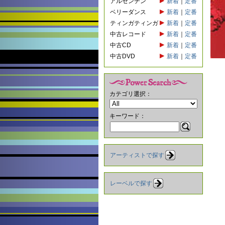
アルゼンチン
新着
｜
定番
ベリーダンス
新着
｜
定番
ティンガティンガ
新着
｜
定番
中古レコード
新着
｜
定番
中古CD
新着
｜
定番
中古DVD
新着
｜
定番
カテゴリ選択：
キーワード：
アーティストで探す
レーベルで探す