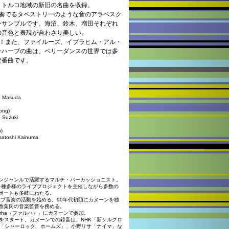
、トルコ地域の新旧の名曲を収録。
で奏でるタペストリーのような音のアラベスク
ンサンブルです。海沼、鈴木、増田それぞれ
の音色と表現が合わさり美しい。
枚！また、ファイルーズ、イブラヒム・アル・
ッハーブの曲は、ベリーダンスの世界では多
定番曲です。
go Masuda
song)
o Suzuki
n)
asatoshi Kainuma
ンジャンルで活躍するマルチ・パーカッショニスト。
はじめ多種多様のライブプロジェクトを主催しながら多数の
ポートも多岐にわたる。
ラブ音楽の活動を始める。90年代初頭にカヌーンを独
香葉氏の音楽監督を務める。
rha（ファルハ）」にカヌーンで参加。
3」をスタート。カヌーンでの録音は、NHK「新シルクロ
劇「シャーロック ホームズ」、小野リサ「ナイマ」な