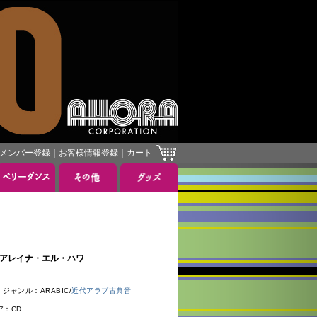
メンバー登録
｜
お客様情報登録
｜
カート
ッサム・アレイナ・エル・ハワ
ジャンル：ARABIC/
近代アラブ古典音
ア：CD