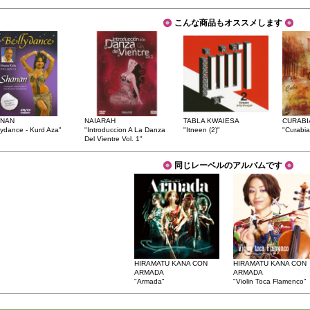
こんな商品もオススメします
NAN
NAIARAH
TABLA KWAIESA
CURABI
lydance - Kurd Aza"
"Introduccion A La Danza
"Itneen (2)"
"Curabia
Del Vientre Vol. 1"
同じレーベルのアルバムです
HIRAMATU KANA CON
HIRAMATU KANA CON
ARMADA
ARMADA
"Armada"
"Violin Toca Flamenco"