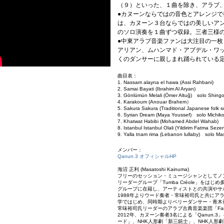
（９）といった、１曲を除き、アラブ
●カヌーンならではの音色とアレンジ
は、カヌーン３台ならではの美しいア
のソロ演奏を１曲ずつ収録。三者三様
●中東アラブ音楽ファンは大注目の一
アリアン、ムハンマド・アブデル・ワ
くのダンサーに親しまれ踊られている
曲目表：
1. Nassam alayna el hawa (Assi Rahbani)
2. Samai Bayati (Ibrahim Al Aryan)
3. Gönlümün Melali (Ömer Altuğ) solo Shin
4. Karakoum (Anouar Brahem）
5. Sakura Sakura (Traditional Japanese folk 
6. Syrian Dream (Maya Youssef) solo Michik
7. Khatwat Habibi (Mohamed Abdel Wahab)
8. Istanbul Istanbul Olali (Yildirim Fatma Seze
9. Yalla tnam rima (Lebanon lullaby) solo M
メンバー：
Qanun.3 オフィシャルHP
海沼 正利 (Masatoshi Kainuma)
フリーのセッション・ミュージシャンとしてノ
リーダーグループ「Tumba Créole」を
グループに在籍し、アーティストとの共演やサ
1988年よりウード奏者・常味裕司氏と共にア
学ではじめ、同時期よりベリーダンサー・青木
常味裕司氏リーダーのアラブ古典音楽楽団「Fa
2012年、カヌーン奏者3名による「Qanun.
ード」、NHK人形劇「新三銃士」、NHK人形