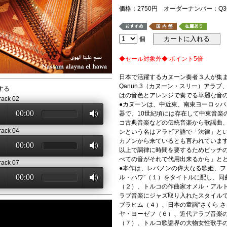
価格：2750円 オーダーナンバー：Q3C
個
◆セール対象外◆ ポイント5倍
日本で活躍するカヌーン奏者３人が集
Qanun.3（カヌーン・スリー） ア
する
はの音色とアレンジで奏でる華麗な音
rack 02
●カヌーンは、中近東、南東ヨーロッ
00:00
器で、10世紀頃には存在して中東音楽
コ古典音楽などの伝統音楽から歌謡曲
rack 04
ンという名はアラビア語で「法律」と
カノンから来ているとも言われています
00:00
以上で調律に時間を要するためピッチ
べての音がそれで代用出来るから」と
rack 07
●本作は、レバノンの偉大なる歌姫、フ
00:00
ル・ハワ”（１）をタイトルに配し、同
（２）、トルコの作曲家オメル・アルト
ラブ音楽にジャズ取り入れたスタイルで
ブラヒム（４）、日本の童謡“さくら 
ヤ・ヨーゼフ（６）、近代アラブ音楽
（７）、トルコ歌謡界の大物女性歌手