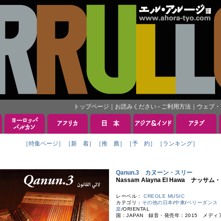
トップページ
｜
お読みください - ご利用方法
｜
ウェブ・
［特集ページ］
［新 着］
［推 薦］
［予 約］
［ランキング］
Qanun.3 カヌーン・スリー
Nassam Alayna El Hawa ナ
レーベル：
CREOLE MUSIC
カテゴリ：
その他の日本
/
中東
/
ベリーダンス
楽
/ORIENTAL
国：JAPAN 録音・発売年：2015 メディ