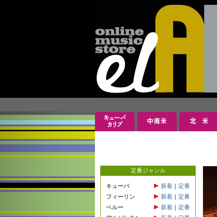
定番ジャンル
キューバ
新着
｜
定番
フィーリン
新着
｜
定番
ペルー
新着
｜
定番