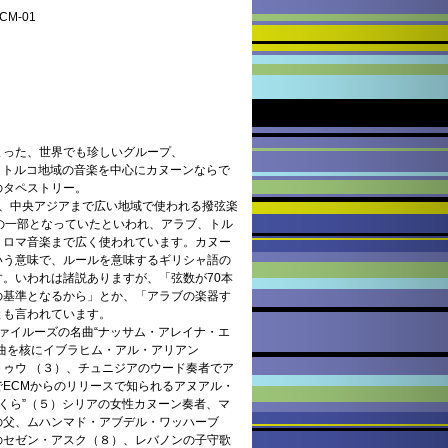
M-01
まった、世界でも珍しいグループ、
ラブ、トルコ地域の音楽を中心にカヌーンならで
のタペストリー。
パ、中央アジアまで広い地域で使われる撥弦楽
の一部となっていたといわれ、アラブ、トル
、ロマ音楽まで広く使われています。カヌー
いう意味で、ルールを意味するギリシャ語の
。いわれは諸説ありますが、「弦数が70本
の基準となるから」とか、「アラブの楽器す
とも言われています。
ァイルーズの名曲“ナッサム・アレイナ・エ
曲を核にイブラヒム・アル・アリアン
ゥウ （３）、チュニジアのウード奏者でア
ECMからのリリースで知られるアヌアル・
さくら”（５）シリアの女性カヌーン奏者、マ
の父、ムハンマド・アブデル・ワッハーブ
のセゼン・アスク（８）、レバノンの子守歌