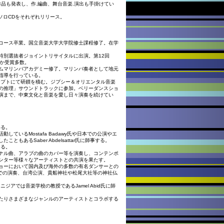
作品も発表し、作.編曲、舞台音楽.演出も手掛けてい
5年ソロCDをそれぞれリリース。
コース卒業。国立音楽大学大学院修士課程修了。在学
特別選抜者ジョイントリサイタルに出演。第12回
ほか受賞多数。
ルムマリンバアカデミー修了。マリンバ奏者として地元
指導を行っている。
ジプトにて研鑚を積む。ジプシー＆オリエンタル音楽
の推理」サウンドトラックに参加。ベリーダンスショ
演まで、中東文化と音楽を愛し日々演奏を続けてい
める。
ているMostafa Badawy氏や日本での公演やエ
もあるSaber Abdelsattar氏に師事する。
ける。
興、オリジナル曲、アラブの曲のカバー等を演奏し、コンテンポ
ンター等様々なアーティストとの共演を果たす。
ョーにおいて国内及び海外の多数の有名ダンサーとの
ドでの演奏、台湾公演、貴船神社や松尾大社等の神社仏
ジアでは音楽学校の教授であるJamel Abid氏に師
たりさまざまなジャンルのアーティストとコラボする