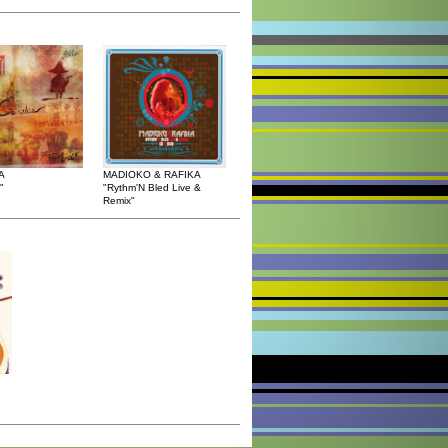
A
MADIOKO & RAFIKA
"
"Rythm'N Bled Live &
Remix"