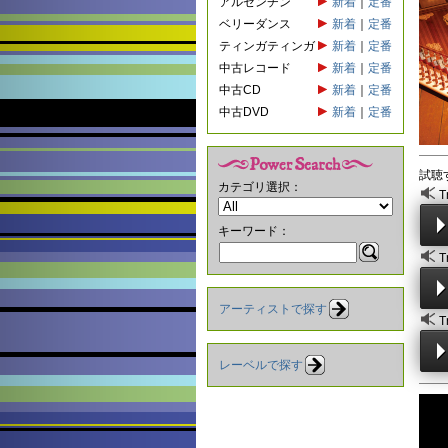
アルゼンチン
新着
｜
定番
ベリーダンス
新着
｜
定番
ティンガティンガ
新着
｜
定番
中古レコード
新着
｜
定番
中古CD
新着
｜
定番
中古DVD
新着
｜
定番
試聴
カテゴリ選択：
T
キーワード：
T
アーティストで探す
T
レーベルで探す