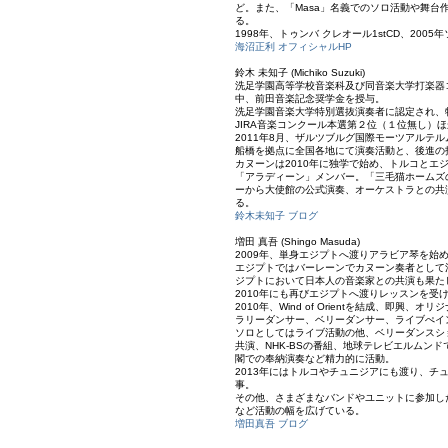
ど。また、「Masa」名義でのソロ活動や舞台
る。
1998年、トゥンバ クレオール1stCD、200
海沼正利 オフィシャルHP
鈴木 未知子 (Michiko Suzuki)
洗足学園高等学校音楽科及び同音楽大学打楽器
中、前田音楽記念奨学金を授与。
洗足学園音楽大学特別選抜演奏者に認定され、
JIRA音楽コンクール本選第２位（１位無し）
2011年8月、ザルツブルグ国際モーツアルテ
船橋を拠点に全国各地にて演奏活動と、後進の
カヌーンは2010年に独学で始め、トルコとエ
「アラディーン」メンバー。「三毛猫ホームズ
ーから大使館の公式演奏、オーケストラとの共
る。
鈴木未知子 ブログ
増田 真吾 (Shingo Masuda)
2009年、単身エジプトへ渡りアラビア琴を始
エジプトではバーレーンでカヌーン奏者として活動し
ジプトにおいて日本人の音楽家との共演も果たしたこと
2010年にも再びエジプトへ渡りレッスンを受
2010年、Wind of Orientを結成、即
ラリーダンサー、ベリーダンサー、ライブぺイ
ソロとしてはライブ活動の他、ベリーダンスシ
共演、NHK-BSの番組、地球テレビエルムン
閣での奉納演奏など精力的に活動。
2013年にはトルコやチュニジアにも渡り、チュニ
事。
その他、さまざまなバンドやユニットに参加し
など活動の幅を広げている。
増田真吾 ブログ