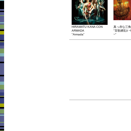
HIRAMATU KANA CON
真っ赤な三角
ARMADA
"百歌繚乱Ii
"Armada"
~"