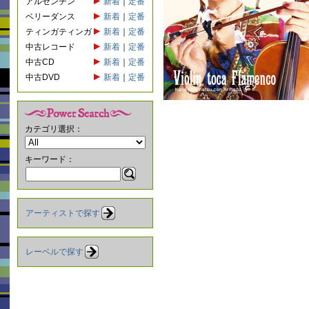
アルゼンチン
新着
｜
定番
ベリーダンス
新着
｜
定番
ティンガティンガ
新着
｜
定番
中古レコード
新着
｜
定番
中古CD
新着
｜
定番
中古DVD
新着
｜
定番
カテゴリ選択：
キーワード：
アーティストで探す
レーベルで探す