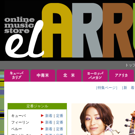
トッ
［特集ページ］
［新 着
定番ジャンル
キューバ
新着
｜
定番
フィーリン
新着
｜
定番
ペルー
新着
｜
定番