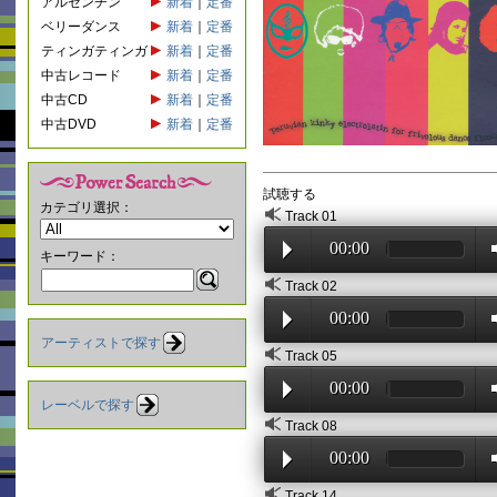
アルゼンチン
新着
｜
定番
ベリーダンス
新着
｜
定番
ティンガティンガ
新着
｜
定番
中古レコード
新着
｜
定番
中古CD
新着
｜
定番
中古DVD
新着
｜
定番
試聴する
カテゴリ選択：
Track 01
00:00
キーワード：
Track 02
00:00
アーティストで探す
Track 05
00:00
レーベルで探す
Track 08
00:00
Track 14