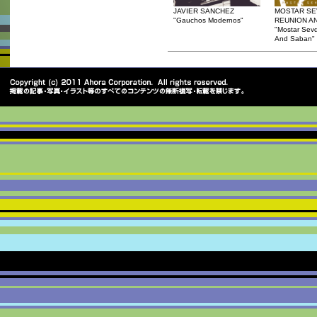
JAVIER SANCHEZ
MOSTAR S
"Gauchos Modernos"
REUNION A
"Mostar Sev
And Saban"