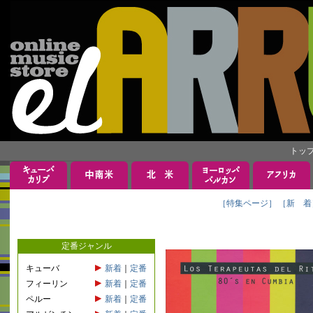
トッ
［特集ページ］
［新 着
定番ジャンル
キューバ
新着
｜
定番
フィーリン
新着
｜
定番
ペルー
新着
｜
定番