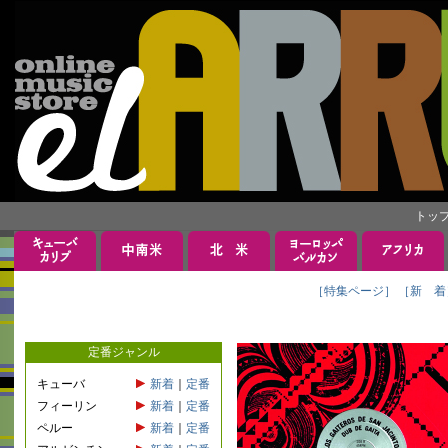
トッ
［特集ページ］
［新 着
定番ジャンル
キューバ
新着
｜
定番
フィーリン
新着
｜
定番
ペルー
新着
｜
定番