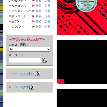
アルゼンチン
新着
｜
定番
ベリーダンス
新着
｜
定番
ティンガティンガ
新着
｜
定番
中古レコード
新着
｜
定番
中古CD
新着
｜
定番
中古DVD
新着
｜
定番
カテゴリ選択：
キーワード：
アーティストで探す
レーベルで探す