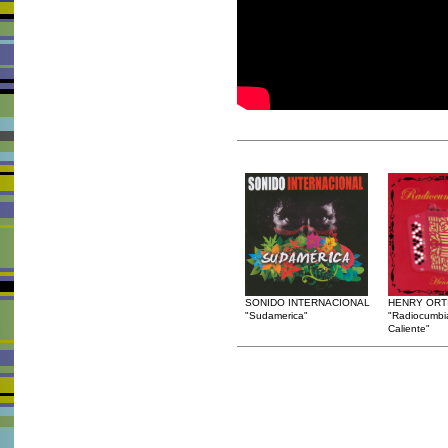
SONIDO INTERNACIONAL
HENRY ORT
"Sudamerica"
"Radiocumbi
Caliente"