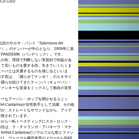
D-1202
のサルサ・バンド『Sabrosura del
ード）』のナンバーが中心となり、2009年に装
ANDEMIK（パンデミック）』です。
人の街、理屈で判断しない実質的で利益があ
くて安いものを愛する街。生きていくたくま
ューバとは共通するものを感じるといいま
出す音は、「踊らせてナンボ！」のエキサイ
を踊らせ続けてきたティンバ（キューバン・
ファンキーな音楽をミックスして独自の音世
ャーなアーバン・ポップを聞かせるユニッ
A Cantarinaが女性歌手として活躍、その他
歴が、ストレートなサウンドながら、アイデ
反映されています。
ンから一転トースティングにスカ～ロック・
曲目は、ラ・チャランガ・アバネーラ・マナ
NA Cantarinaのソウルフルな歌とファン
は、ヴォーカル藤田俊亮のメローからR&B