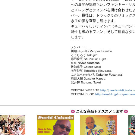
への展開が気持ちいいファンキー・サ
とメレンゲとティンバを掛け合わせた
バー。最後は、トラック５のリミック
き手の腰を直撃し続けます。
キューバらしいティンバ（キューバン
能性を求めるファン、そして斬新なダ
します。
メンバー：
川辺ぺっぺい Peppei Kawabe
とくじろう Tokujiro
藤田俊亮 Shunsuke Fujita
奈奈 NANA cantarina
牧知恵子 Chieko Maki
衣笠智英 Tomohide Kinugasa
ふさはらただひろ Tadahiro Fusahara
前田大輔 Daisuke Maeda
武井努 Tsutomu Takei
OFFICIAL WEBSITE
http://pandemik9.jimdo.
OFFICIAL BLOG
http://ameblo.jp/orq-pandem
こんな商品もオススメします