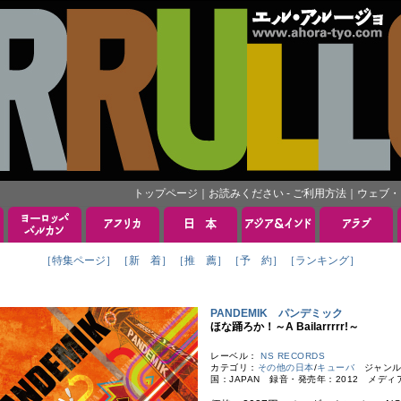
トップページ
｜
お読みください - ご利用方法
｜
ウェブ・
［特集ページ］
［新 着］
［推 薦］
［予 約］
［ランキング］
PANDEMIK パンデミック
ほな踊ろか！～A Bailarrrrr!～
レーベル：
NS RECORDS
カテゴリ：
その他の日本
/
キューバ
ジャンル
国：JAPAN 録音・発売年：2012 メディ