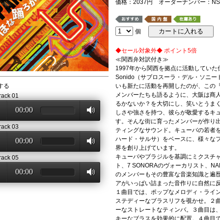
価格：2037円 オーダーナンバー：NSC
個
◆セール対象外◆ ポイント5倍
≪関西弁対訳付き≫
1997年から関西を拠点に活動していた伝説
Sonido（サブロスーラ・デル・ソニ
する
いも新たに活動を再開したのが、この『P
メンバーたちも語るように、大阪は商
rack 01
るかないか？を大切にし、笑いとうま
00:00
しさや強さを持つ、彼らが敬愛するキ
す。そんな街に育ったメンバーが作り
rack 03
ティングなサウンド。キューバの若者
ハード・サルサ）をベースに、様々な
00:00
界を創り上げています。
キューバやブラジルを基調にミクスチ
rack 05
ト、7 SONORAのヴォーカリスト、NAN
00:00
のメンバーもその豊富な音楽知識と遍
アがいっぱい詰まった音作りに自然に
１曲目では、ポップなメロディ・ライ
ステディーなブラスリフを覗かせ。２
ーなストレートなティンバ。３曲目は、NA
キーなブラスを効果的に配置。４曲目で