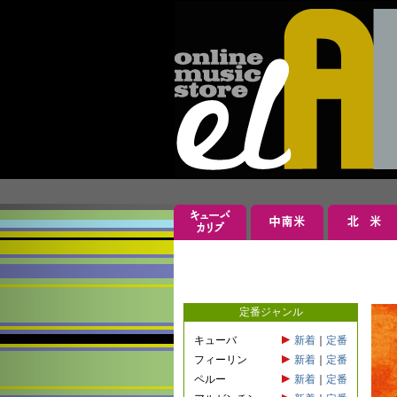
定番ジャンル
キューバ
新着
｜
定番
フィーリン
新着
｜
定番
ペルー
新着
｜
定番