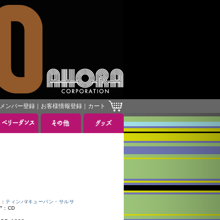
メンバー登録
｜
お客様情報登録
｜
カート
：
ティンバ
/
キューバン・サルサ
ア：CD