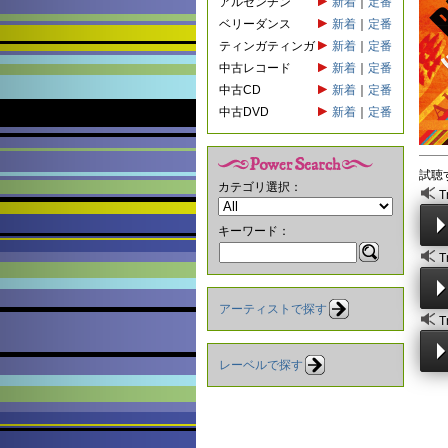
アルゼンチン
新着
｜
定番
ベリーダンス
新着
｜
定番
ティンガティンガ
新着
｜
定番
中古レコード
新着
｜
定番
中古CD
新着
｜
定番
中古DVD
新着
｜
定番
試聴
カテゴリ選択：
T
キーワード：
T
アーティストで探す
T
レーベルで探す