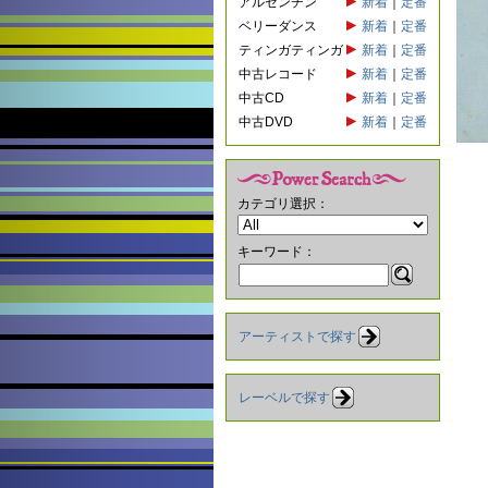
アルゼンチン
新着
｜
定番
ベリーダンス
新着
｜
定番
ティンガティンガ
新着
｜
定番
中古レコード
新着
｜
定番
中古CD
新着
｜
定番
中古DVD
新着
｜
定番
カテゴリ選択：
キーワード：
アーティストで探す
レーベルで探す