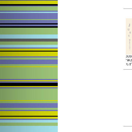
JUS
"神
ちずさ