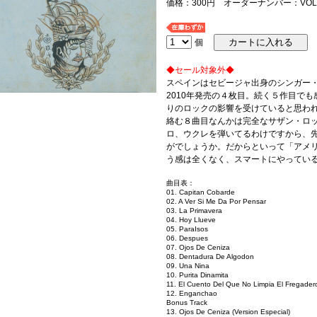
価格：300円 オーダーナンバー：VOLC
個
◆セール対象外◆
スペインはセビージャ出身のシンガー
2010年発売の４枚目。続く５作目で
りのロックの影響を受けていると思わ
絡む８曲目なんかは完全なサザン・ロ
ロ、ウクレを弾いてるわけですから、
がでしょうか。だからといって「アメ
う感は全くなく、スマートにやってい
曲目表：
01. Capitan Cobarde
02. A Ver Si Me Da Por Pensar
03. La Primavera
04. Hoy Llueve
05. ParaIsos
06. Despues
07. Ojos De Ceniza
08. Dentadura De Algodon
09. Una Nina
10. Purita Dinamita
11. El Cuento Del Que No Limpia El Fregader
12. Enganchao
Bonus Track
13. Ojos De Ceniza (Version Especial)