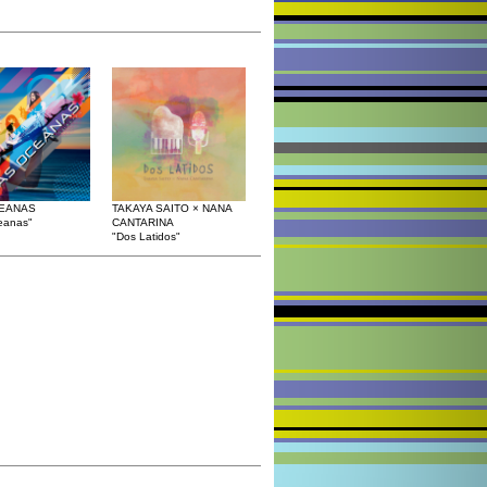
EANAS
TAKAYA SAITO × NANA
eanas"
CANTARINA
"Dos Latidos"