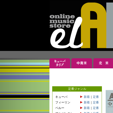
定番ジャンル
キューバ
新着
｜
定番
フィーリン
新着
｜
定番
ペルー
新着
｜
定番