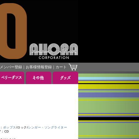
メンバー登録
｜
お客様情報登録
｜
カート
：
ポップス
/ロック/
シンガー・ソングライター
ア：CD