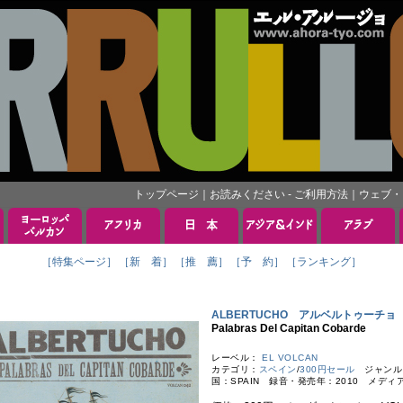
トップページ
｜
お読みください - ご利用方法
｜
ウェブ・
［特集ページ］
［新 着］
［推 薦］
［予 約］
［ランキング］
ALBERTUCHO アルベルトゥーチョ
Palabras Del Capitan Cobarde
レーベル：
EL VOLCAN
カテゴリ：
スペイン
/
300円セール
ジャンル
国：SPAIN 録音・発売年：2010 メディ