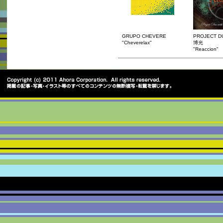
GRUPO CHEVERE
PROJECT D
"Cheverelax"
博光
"Reaccion"