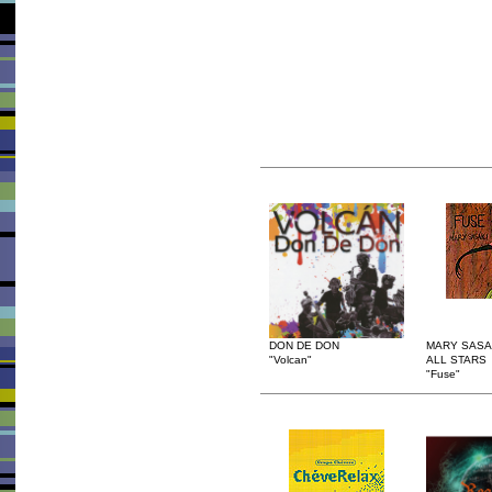
DON DE DON
MARY SASA
"Volcan"
ALL STARS
"Fuse"