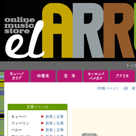
トッ
［特集ページ］
［新 着
定番ジャンル
キューバ
新着
｜
定番
フィーリン
新着
｜
定番
ペルー
新着
｜
定番