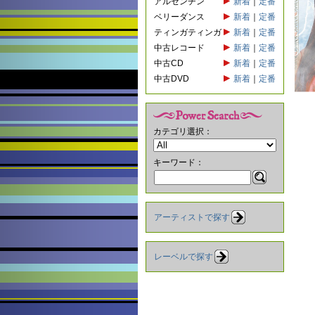
アルゼンチン
新着
｜
定番
ベリーダンス
新着
｜
定番
ティンガティンガ
新着
｜
定番
中古レコード
新着
｜
定番
中古CD
新着
｜
定番
中古DVD
新着
｜
定番
カテゴリ選択：
キーワード：
アーティストで探す
レーベルで探す