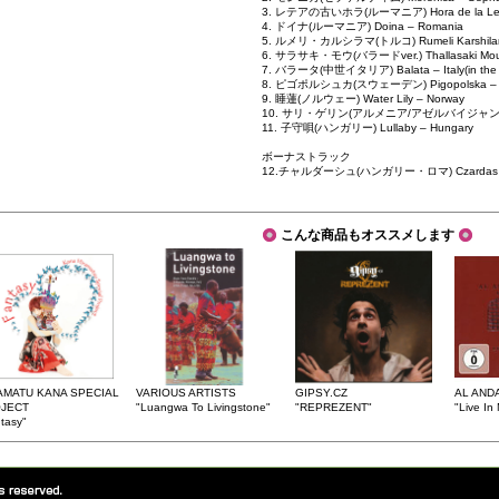
3. レテアの古いホラ(ルーマニア) Hora de la Lete
4. ドイナ(ルーマニア) Doina – Romania
5. ルメリ・カルシラマ(トルコ) Rumeli Karshilam
6. サラサキ・モウ(バラードver.) Thallasaki Mou (B
7. バラータ(中世イタリア) Balata – Italy(in the M
8. ピゴポルシュカ(スウェーデン) Pigopolska – 
9. 睡蓮(ノルウェー) Water Lily – Norway
10. サリ・ゲリン(アルメニア/アゼルバイジャン) Sari G
11. 子守唄(ハンガリー) Lullaby – Hungary
ボーナストラック
12.チャルダーシュ(ハンガリー・ロマ) Czardas – 
こんな商品もオススメします
AMATU KANA SPECIAL
VARIOUS ARTISTS
GIPSY.CZ
AL AND
JECT
"Luangwa To Livingstone"
"REPREZENT"
"Live I
tasy"