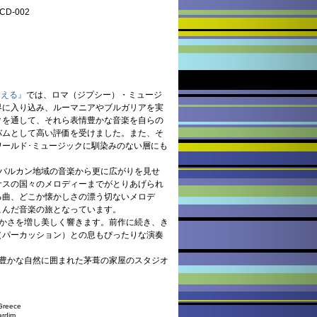
D-002
こえる』
では、ロマ（ジプシー）・ミュージ
界に入り込み、ルーマニアやブルガリアを実
クを通して、それら表情豊かな音楽を自らの
バムとして高い評価を受けました。また、そ
ワールド･ミュージックに馴染みのない層にも
欧バルカン地域の音楽から更に広がりを見せ
サスの国々のメロディーまでがとりあげられ
る曲、どこか懐かしさの漂う切ないメロデ
こんだ音楽の旅となっています。
やかさを増し美しく響きます。前作に続き、き
（パーカッション）との息もぴったりな演奏
る豊かな自然に囲まれた茅葺の家屋のスタジオ
reece
rdim