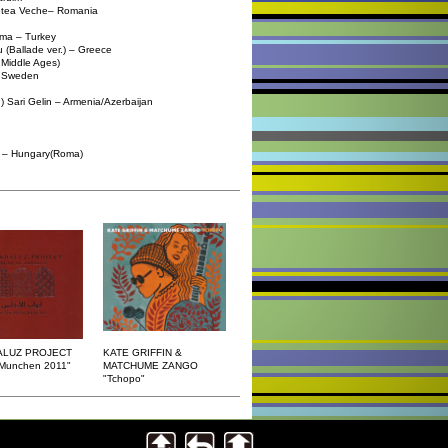
a Veche– Romania
a – Turkey
allade ver.) – Greece
iddle Ages)
Sweden
elin – Armenia/Azerbaijan
Hungary(Roma)
ALUZ PROJECT
KATE GRIFFIN &
n Munchen 2011"
MATCHUME ZANGO
"Tchopo"