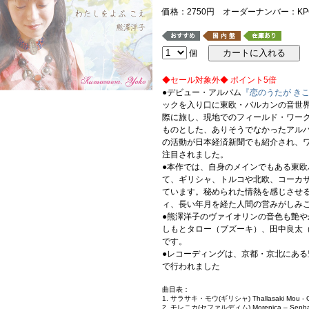
価格：2750円 オーダーナンバー：KPC
個
◆セール対象外◆ ポイント5倍
●デビュー・アルバム
『恋のうたが き
ックを入り口に東欧・バルカンの音世
際に旅し、現地でのフィールド・ワー
ものとした、ありそうでなかったアル
の活動が日本経済新聞でも紹介され、
注目されました。
●本作では、自身のメインでもある東
て、ギリシャ、トルコや北欧、コーカ
ています。秘められた情熱を感じさせ
ィ、長い年月を経た人間の営みがしみ
●熊澤洋子のヴァイオリンの音色も艶
しもとタロー（ブズーキ）、田中良太
です。
●レコーディングは、京都・京北にあ
で行われました
曲目表：
1. サラサキ・モウ(ギリシャ) Thallasaki Mou - G
2. モレニカ(セファルディム) Morenica – Sepha