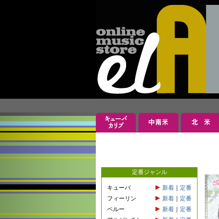
定番ジャンル
キューバ
新着
｜
定番
フィーリン
新着
｜
定番
ペルー
新着
｜
定番