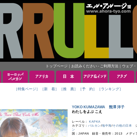
トップページ
｜
お読みください - ご利用方法
｜
ウェブ・
［特集ページ］
［新 着］
［推 薦］
［予 約］
［ランキング］
YOKO KUMAZAWA 熊澤 洋子
わたしをよぶ こえ
レーベル：
KAPKA
カテゴリ：
バルカン
/
地中海
/
その他の日本
ジ
ン
国：JAPAN 録音・発売年：2013 メディ