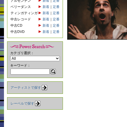
アルゼンチン
新着
｜
定番
ベリーダンス
新着
｜
定番
ティンガティンガ
新着
｜
定番
中古レコード
新着
｜
定番
中古CD
新着
｜
定番
中古DVD
新着
｜
定番
カテゴリ選択：
キーワード：
アーティストで探す
レーベルで探す