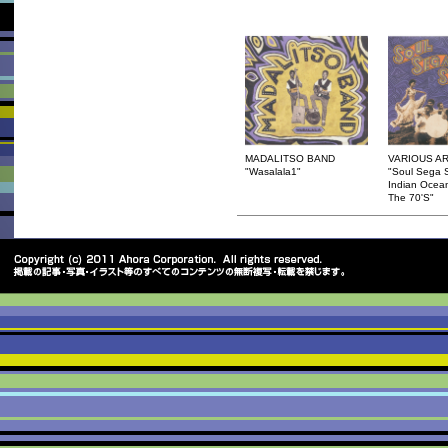
MADALITSO BAND
VARIOUS AR
"Wasalala1"
"Soul Sega S
Indian Ocea
The 70'S"