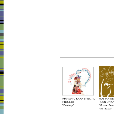
HIRAMATU KANA SPECIAL
MOSTAR S
PROJECT
REUNION A
"Fantasy"
"Mostar Sev
And Saban"