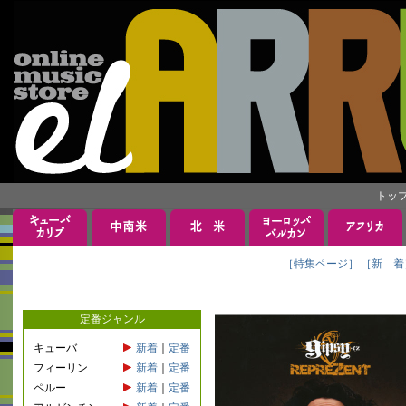
トッ
［特集ページ］
［新 着
定番ジャンル
キューバ
新着
｜
定番
フィーリン
新着
｜
定番
ペルー
新着
｜
定番