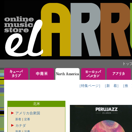
トッ
［特集ページ］
［新 着］
［推 
北米
アメリカ合衆国
新着
｜
定番
カナダ
新着
｜
定番