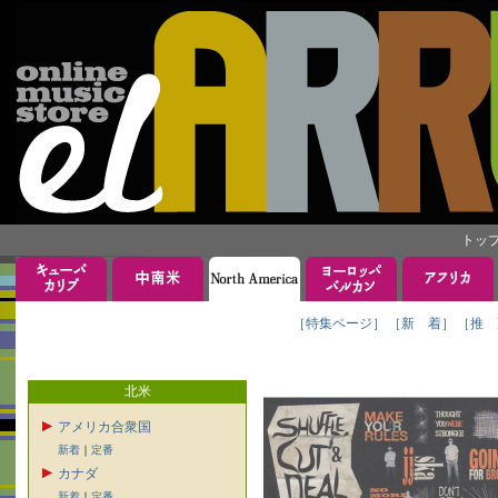
トッ
［特集ページ］
［新 着］
［推 
北米
アメリカ合衆国
新着
｜
定番
カナダ
新着
｜
定番