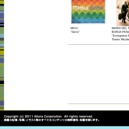
MICU
MARIA DEL
"Dens"
BORJA PEN
"Enregistrat 
Teatro Micale