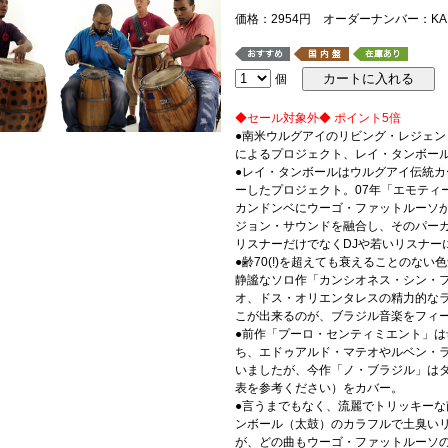
価格：2954円 オーダーナンバー：KAIY
個
◆セール対象外◆ ポイント5倍
●南米ウルグアイのリビング・レジェ
によるプロジェクト、レイ・タンボール
●レイ・タンボールはウルグアイ伝統カ
ーしたプロジェクト。07年「エモティ
カンドンベにウーゴ・ファットルーソが
ジョン・サウンドを融合し、そのパー
リスナーだけでなくDJや若いリスナー
●齢70(!)を超えても衰えることのな
静謐なソロ作「カンシオネス・シン・フ
オ、ドス・オリエンタレスの精力的なラ
こが出来るのが、ブラジル音楽をフィ
●前作「プーロ・センティミエント」
ち、エドゥアルド・マテオやルベン・
いましたが、今作「ノ・ブラジル」は
表を参考ください）をカバー。
●言うまでもなく、流麗でトリッキー
ンボール（太鼓）のカラフルで土臭い
が、どの曲もウーゴ・ファットルーソ