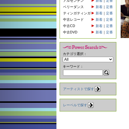
アルゼンチン
新着
｜
定番
ベリーダンス
新着
｜
定番
ティンガティンガ
新着
｜
定番
中古レコード
新着
｜
定番
中古CD
新着
｜
定番
中古DVD
新着
｜
定番
カテゴリ選択：
キーワード：
アーティストで探す
レーベルで探す