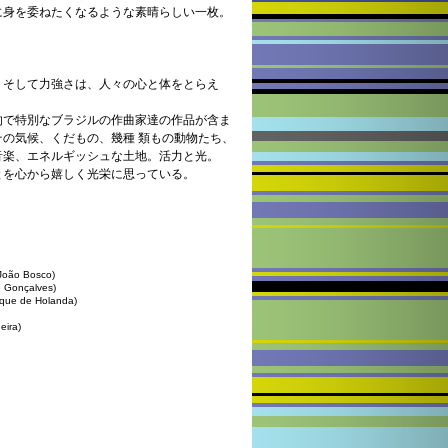
に身を委ねたくなるような素晴らしい一枚。
、そして力強さは、人々の心と体をとらえ
的で特別なブラジルの作曲家達の作品が含ま
の気候、くだもの、幾種 類もの動物たち、
音楽、エネルギッシュな土地。活力と光。
とを心から嬉しく光栄に思っている。
。
(João Bosco)
é Gonçalves)
rque de Holanda)
eira)