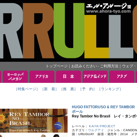
トップページ
｜
お読みください - ご利用方法
｜
ウェブ・
［特集ページ］
［新 着］
［推 薦］
［予 約］
［ランキング］
HUGO FATTORUSO & REY T
ボール
Rey Tambor No Brasil レイ・
レーベル：
KAIYA PROJECT
カテゴリ：
ウルグアイ
ジャンル：CANDOM
国：URUGUAY 録音・発売年：2014 メ