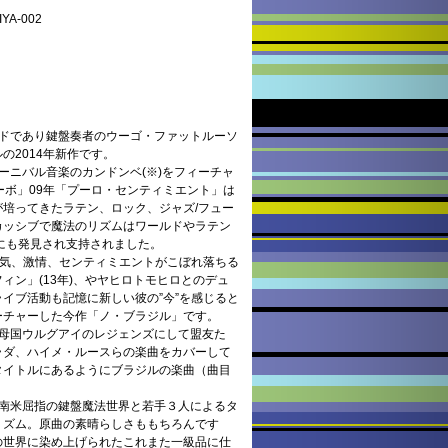
A-002
ンドであり鍵盤奏者のウーゴ・ファットルーソ
の2014年新作です。
ーニバル音楽のカンドンベ(※)をフィーチャ
ーボ」09年「プーロ・センティミエント」は
培ってきたラテン、ロック、ジャズ/フュー
カッシブで魔法のリズムはワールドやラテン
にも発見され支持されました。
い色気、激情、センティミエントがこぼれ落ちる
ィン」(13年)、やヤヒロトモヒロとのデュ
イブ活動も記憶に新しい彼の”今”を感じると
ーチャーした今作「ノ・ブラジル」です。
は母国ウルグアイのレジェンズにして盟友た
ラダ、ハイメ・ルースらの楽曲をカバーして
タイトルにあるようにブラジルの楽曲（曲目
な南米屈指の鍵盤魔法世界と若手３人によるタ
リズム。原曲の素晴らしさももちろんです
の世界に染め上げられたこれまた一級品に仕