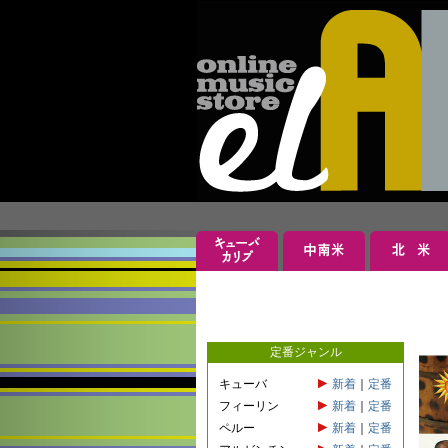
定番ジャンル
キューバ
新着
｜
定番
フィーリン
新着
｜
定番
ペルー
新着
｜
定番