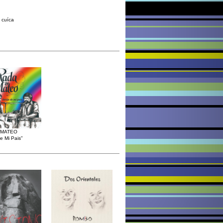
 cuíca
 MATEO
De Mi Pais"