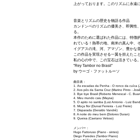
上がっております。このリズムに永遠
音楽とリズムの歴史を物語る作品
カンドンベのリズムの優美さ、即興性
る。
本作のために選ばれた作品には、特徴
れている！熱帯の地、南米の真ん中、そ
イグアスの滝、河、アマゾン、豊かな
この作品を実現させる一翼を担えたこ
私の心の中で、この宝石は活きている
"Rey Tambor no Brasil"
by ウーゴ・ファットルーソ
曲目表：
1. As escadas da Penha - O ronco da cuíca 
2. Aos pés da Santa Cruz (Marino Pinto - Jos
3. Bye bye Brasil (Roberto Menescal - C. Bua
4. Meu mundo caiu (Maysa)
5. O apito no samba (Luiz Antonio - Luiz Band
6. Moça flor (Durval Ferreira - Luiz Freire)
7. Disparada (Geraldo Vandré)
8. A noite do meu bem (Dolores Duran)
9. Queixa (Caetano Veloso)
メンバー：
Hugo Fattoruso (Piano - sintes)
Diego Paredes (Tambor Piano)