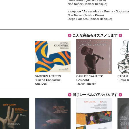
Ferna Núñez (Tambor Chico)
Noé Núñez (Tambor Repique)
except on " As escadas da Penha - O roco da
Noé Núñez (Tambor Piano)
Diego Paredes (Tambor Repique)
こんな商品もオススメします
VARIOUS ARTISTS
CARLOS "PAJARO"
RADA &
"Suena Candombe
CANZANI
"Botija 
Uno/Dos"
"Jardin Interior"
同じレーベルのアルバムです