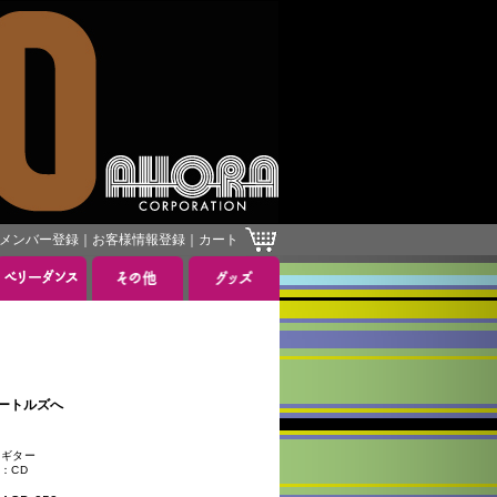
メンバー登録
｜
お客様情報登録
｜
カート
］
らビートルズへ
ギター
：CD