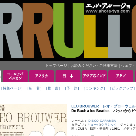
トップページ
｜
お読みください - ご利用方法
｜
ウェブ・
［特集ページ］
［新 着］
［推 薦］
［予 約］
［ランキング］
［ピックアップ
LEO BROUWER レオ・ブローウェル
De Bach a los Beatles バッハか
レーベル：
DISCO CARAMBA
カテゴリ：
キューバ
/
クラシック
ジャンル：
国：CUBA 録音・発売年：1981 メディア