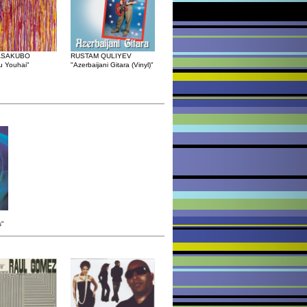
ASAKUBO
RUSTAM QULIYEV
u Youhai"
"Azerbaijani Gitara (Vinyl)"
s"