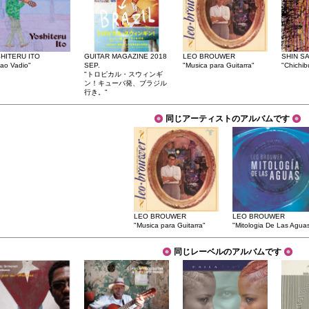
HITERU ITO
GUITAR MAGAZINE 2018
LEO BROUWER
SHIN S
lao Vadio"
SEP.
"Musica para Guitarra"
"Chichib
"トロピカル・スウィンギ
ン！キューバ発、ブラジル
行き。"
同じアーティストのアルバムです
LEO BROUWER
LEO BROUWER
"Musica para Guitarra"
"Mitologia De Las Agua
同じレーベルのアルバムです