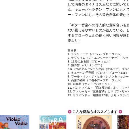
して演奏のダイナミズムなどに聞いて
ん、キューバ～ラテン・ファンにもと
ー・ファンにも、その音色自体の豊か
「ギター音楽への導入的な意味合いも
ない親しみやすいものが並んでいる。
するブローウェルの鋭く深い洞察が感
説より）
曲目表：
1. シシリアーナ（バッハ～ブローウェル）
2. ラグタイム〈ジ・エンターテイナー〉（ジ
3. 11月のある日（ブローウェル）
4. 鐘の響 （ペルナンブコ）
5-6. 2つのアルゼンチン民謡（オルテガ、リョ
7. キューバの子守唄（グレネ～ブローウェル）
8. フール・オン・ザ・ヒル（レノン＆マッカ
9. 高原の踊り（作者不詳～ブローウェル）
10. 前奏曲（サン・セバスチャン）
11. パントマイム～『恋は魔術師』より（フ
12. ファルーカ～『三角帽子』より（ファリ
13. サラバンド～『組曲第17番』より（ヴァイ
こんな商品もオススメします