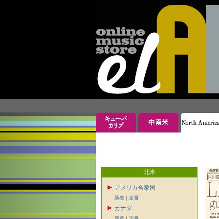
北米
アメリカ合衆国
新着
｜
定番
カナダ
新着
｜
定番