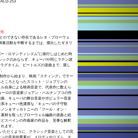
CD-253
5倍
ことのできない存在であるレオ・ブローウェ
り演奏活動を中断するまでは、傑出したギタリ
。
パー・ロマンティシズム”に移行しはじめた時
ラシックのみならず、キューバや同じラテン諸
.のラグタイム、ビートルズの楽曲まで、親し
す。
の制作から始まり、映画『スティング』でテー
るところとなったスコット・ジョプリンの
ェル自身による映画音楽で、代表作に数えら
ョーロの音楽家ジョアン・ペルナンブコの作
楽曲、キューバの舞台音楽やポピュラー音楽
ロ系キューバ色濃厚な「キューバの子守歌
レノン＆マッカトニーの「フール・オン・
に素材を取ったブローウェル編曲の楽曲と続
などスペインの作曲家の作品を、見事な解釈
くれます。
きいただくように、クラシック音楽としての完
テンの音楽的要素が、メロディやリズム、そ