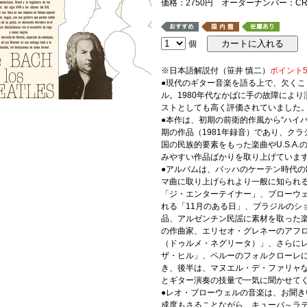
価格：2750円 オーダーナンバー：CRA
個
※日本語解説付（笹井 慎二）
ポイント
●現代のギター音楽を語る上で、欠く
ル。1980年代なかばに手の故障によ
ストとしても高く評価されていました
●本作は、初期の前衛的作風から“ハイ
期の作品（1981年録音）であり、ク
国の民族的要素をもった楽曲やU.S.A
みやすい作品ばかりを取り上げていま
●アルバムは、バッハのケーテン時代
マ曲に取り上げられより一般に知られ
「ジ・エンターテイナー」、ブローウ
れる「11月のある日」、ブラジルのシ
品、アルゼンチン民謡に素材を取った
の作曲家、エリセオ・グレネーのアフ
（ドゥルメ・ネグリータ）」、さらに
ザ・ヒル」、ペルーのフォルクローレ
き、後半は、マヌエル・デ・ファリャ
とギター演奏の技量で一気に聞かせて
●レオ・ブローウェルの音楽は、お聞
成度もさることながら、キューバ～ラ