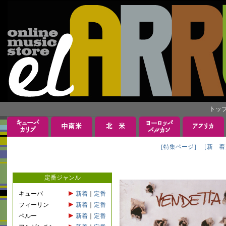
トッ
［特集ページ］
［新 着
定番ジャンル
キューバ
新着
｜
定番
フィーリン
新着
｜
定番
ペルー
新着
｜
定番