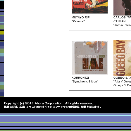
MUYAYO RIF
CARLOS "P
"Palante!"
CANZANI
"Jardin Interi
KORRONTZI
GOBEO BA
"Symphonic Bilbon"
"Alfa Y Omeg
Omega Y Du