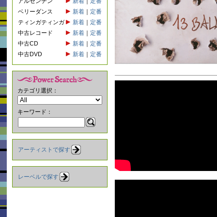
アルゼンチン
新着
｜
定番
ベリーダンス
新着
｜
定番
ティンガティンガ
新着
｜
定番
中古レコード
新着
｜
定番
中古CD
新着
｜
定番
中古DVD
新着
｜
定番
カテゴリ選択：
キーワード：
アーティストで探す
レーベルで探す