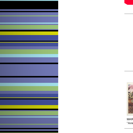
MAR
"Ami