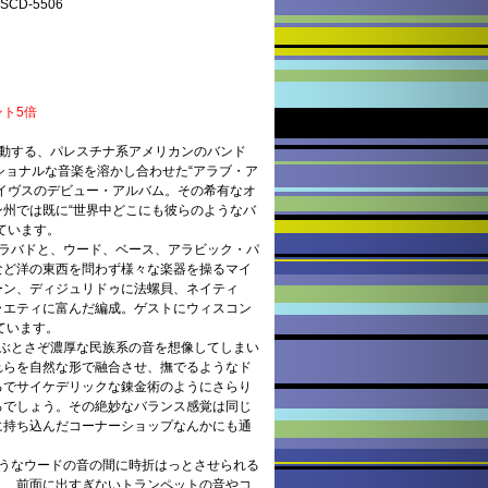
D-5506
ント5倍
活動する、パレスチナ系アメリカンのバンド
ショナルな音楽を溶かし合わせた“アラブ・ア
イヴスのデビュー・アルバム。その希有なオ
州では既に“世界中どこにも彼らのようなバ
ています。
・ラバドと、ウード、ベース、アラビック・パ
など洋の東西を問わず様々な楽器を操るマイ
ーン、ディジュリドゥに法螺貝、ネイティ
ラエティに富んだ編成。ゲストにウィスコン
ています。
並ぶとさぞ濃厚な民族系の音を想像してしまい
れらを自然な形で融合させ、撫でるようなド
るでサイケデリックな錬金術のようにさらり
ろでしょう。その絶妙なバランス感覚は同じ
に持ち込んだコーナーショップなんかにも通
ようなウードの音の間に時折はっとさせられる
り、前面に出すぎないトランペットの音やコ