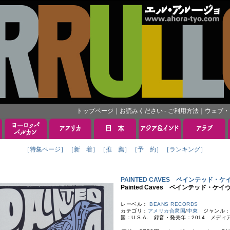
トップページ
｜
お読みください - ご利用方法
｜
ウェブ・
［特集ページ］
［新 着］
［推 薦］
［予 約］
［ランキング］
PAINTED CAVES ペインテッド・ケ
Painted Caves ペインテッド・ケイ
レーベル：
BEANS RECORDS
カテゴリ：
アメリカ合衆国
/
中東
ジャンル：ET
国：U.S.A. 録音・発売年：2014 メディ