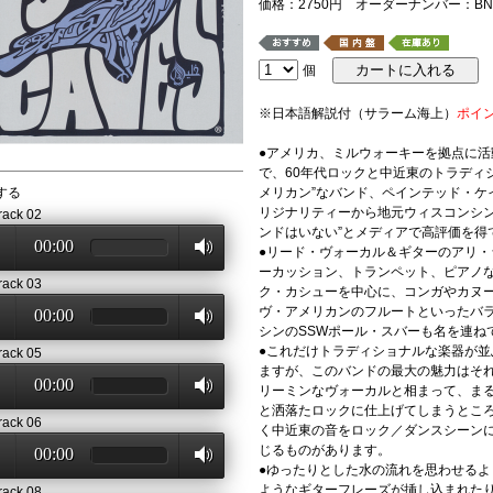
価格：2750円 オーダーナンバー：BNSC
個
※日本語解説付（サラーム海上）
ポイ
●アメリカ、ミルウォーキーを拠点に
で、60年代ロックと中近東のトラディ
する
メリカン”なバンド、ペインテッド・ケ
リジナリティーから地元ウィスコンシン
rack 02
ンドはいない”とメディアで高評価を得
00:00
●リード・ヴォーカル＆ギターのアリ
ーカッション、トランペット、ピアノ
rack 03
ク・カシューを中心に、コンガやカヌ
ヴ・アメリカンのフルートといったバ
00:00
シンのSSWポール・スバーも名を連ね
●これだけトラディショナルな楽器が
rack 05
ますが、このバンドの最大の魅力はそ
00:00
リーミンなヴォーカルと相まって、ま
と洒落たロックに仕上げてしまうとこ
rack 06
く中近東の音をロック／ダンスシーン
じるものがあります。
00:00
●ゆったりとした水の流れを思わせる
ようなギターフレーズが挿し込まれた
rack 08