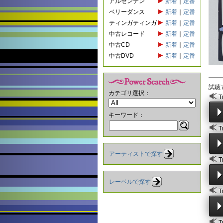
アルゼンチン
新着
｜
定番
ベリーダンス
新着
｜
定番
ティンガティンガ
新着
｜
定番
中古レコード
新着
｜
定番
中古CD
新着
｜
定番
中古DVD
新着
｜
定番
試聴
カテゴリ選択：
T
キーワード：
T
アーティストで探す
T
レーベルで探す
T
T