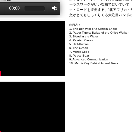
ーラスワークがいい塩梅で効いていて
00:00
ク・ロードを逆走する、“北アフリカ・
文がとてもしっくりくる大注目バンド
曲目表：
1. The Behavior of a Certain Snake
2. Paper Tigers: Ballad of the Office Worker
3. Blood in the Water
4. Painted Caves
5. Half-Human
6. The Ocean
7. Morse Code
8. Peace Bear
9. Advanced Communication
10. Man is Coy Behind Animal Tears