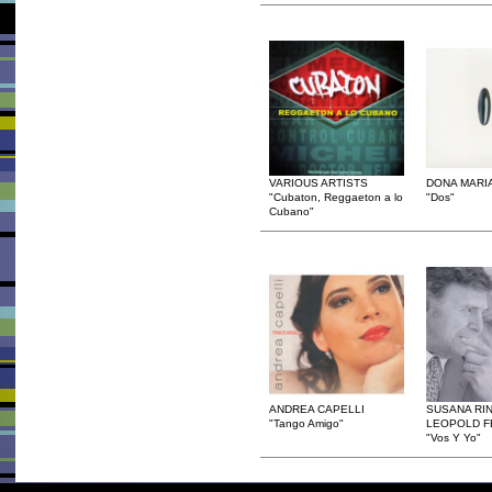
VARIOUS ARTISTS
DONA MARI
"Cubaton, Reggaeton a lo
"Dos"
Cubano"
ANDREA CAPELLI
SUSANA RIN
"Tango Amigo"
LEOPOLD F
"Vos Y Yo"