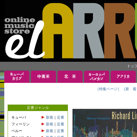
トッ
［特集ページ］
［新 着
定番ジャンル
キューバ
新着
｜
定番
フィーリン
新着
｜
定番
ペルー
新着
｜
定番