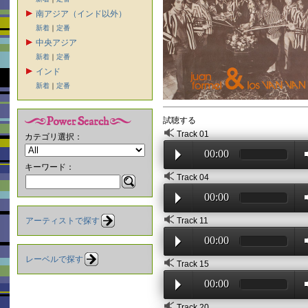
南アジア（インド以外）
新着
｜
定番
中央アジア
新着
｜
定番
インド
新着
｜
定番
試聴する
Track 01
カテゴリ選択：
00:00
キーワード：
Track 04
00:00
アーティストで探す
Track 11
00:00
レーベルで探す
Track 15
00:00
Track 20