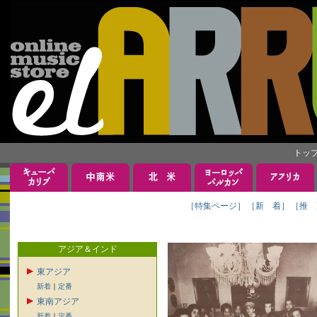
トッ
［特集ページ］
［新 着］
［推 
アジア＆インド
東アジア
新着
｜
定番
東南アジア
新着
｜
定番