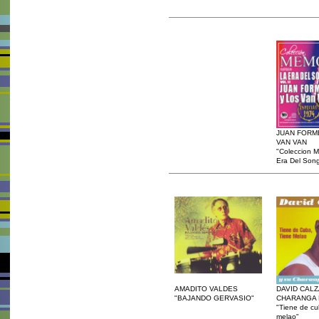
JUAN FORM
VAN VAN
"Coleccion M
Era Del Song
AMADITO VALDES
DAVID CALZ
"BAJANDO GERVASIO"
CHARANGA
"Tiene de cu
melao"