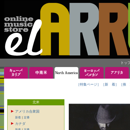
トッ
［特集ページ］
［新 着］
［推 
北米
アメリカ合衆国
新着
｜
定番
カナダ
新着
｜
定番