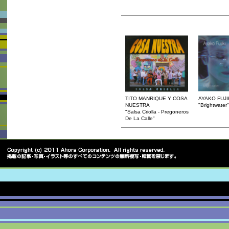
TITO MANRIQUE Y COSA
AYAKO FUJI
NUESTRA
"Brightwater"
"Salsa Criolla - Pregoneros
De La Calle"