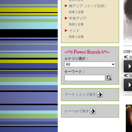
南アジア（インド以外）
新着
｜
定番
中央アジア
新着
｜
定番
インド
新着
｜
定番
試聴
T
カテゴリ選択：
キーワード：
T
アーティストで探す
レーベルで探す