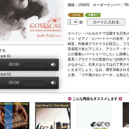
価格：1500円 オーダーナンバー：TR-
個
スペイン・バルセロナで活躍する日本
イン・ピアノ・レパートリーの名作、グ
録音。作曲者グラナドスが設立し、フ
音楽院で名ピアニスト、アリシア・デ
する
どの愛奏レパートリーでした）に師事
rack 01
直系！グラナドスの音楽のもつ詩的デ
00:00
さながらに、日本人ならではの丁寧さ
いえるでしょう。なお、通常演奏される
rack 03
人形」「ゴヤ風のセレナータ」も加え
00:00
こんな商品もオススメします