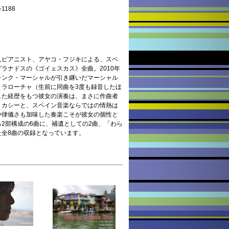
1188
人ピアニスト、アヤコ・フジキによる、スペ
ラナドスの《ゴイェスカス》全曲。2010年
ランク・マーシャルが引き継いだマーシャル
・ラローチャ（生前に同曲を3度も録音したほ
した経歴をもつ彼女の演奏は、まさに作曲者
リカシーと、スペイン音楽ならではの情熱は
や律儀さも加味した奏楽こそが彼女の個性と
2部構成の6曲に、補遺としての2曲、「わら
た全8曲の収録となっています。