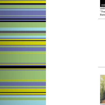
VAR
"The
Bato