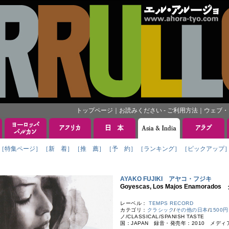
トップページ
｜
お読みください - ご利用方法
｜
ウェブ・
［特集ページ］
［新 着］
［推 薦］
［予 約］
［ランキング］
［ピックアップ
AYAKO FUJIKI アヤコ・フジキ
Goyescas, Los Majos Enamo
レーベル：
TEMPS RECORD
カテゴリ：
クラシック
/
その他の日本
/
1500
ノ/CLASSICAL/SPANISH TASTE
国：JAPAN 録音・発売年：2010 メディ