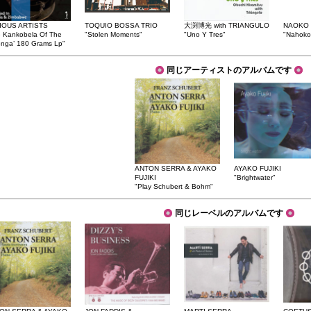
IOUS ARTISTS
TOQUIO BOSSA TRIO
大渕博光 with TRIANGULO
NAOKO 
 Kankobela Of The
"Stolen Moments"
"Uno Y Tres"
"Nahoko
nga’ 180 Grams Lp"
同じアーティストのアルバムです
ANTON SERRA & AYAKO
AYAKO FUJIKI
FUJIKI
"Brightwater"
"Play Schubert & Bohm"
同じレーベルのアルバムです