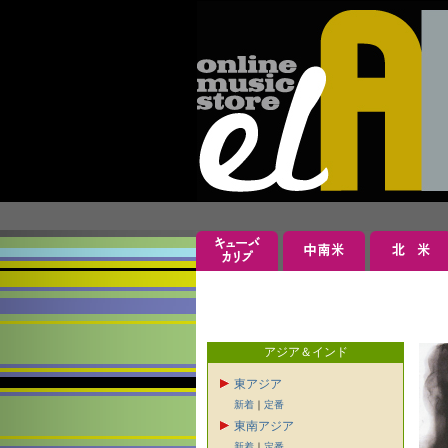
アジア＆インド
東アジア
新着
｜
定番
東南アジア
新着
｜
定番