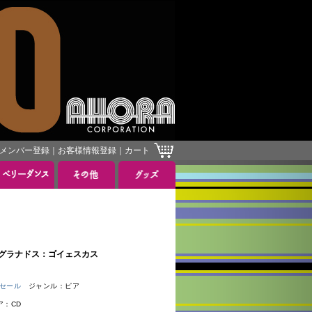
メンバー登録
｜
お客様情報登録
｜
カート
］
rados グラナドス：ゴイェスカス
円セール
ジャンル：ピア
ア：CD