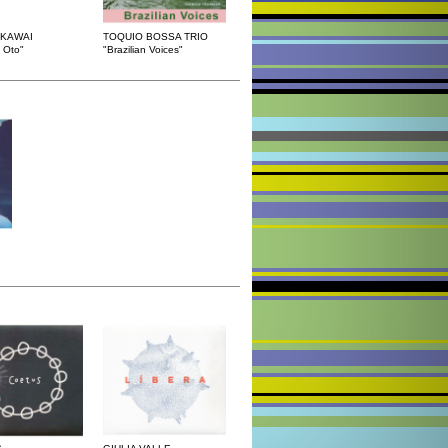
KAWAI
TOQUIO BOSSA TRIO
 Oto"
"Brazilian Voices"