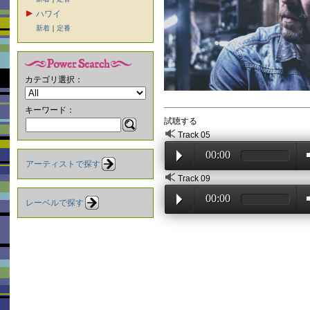
ハワイ
新着
｜
定番
カテゴリ選択：
キーワード：
試聴する
Track 05
00:00
アーティストで探す
Track 09
00:00
レーベルで探す