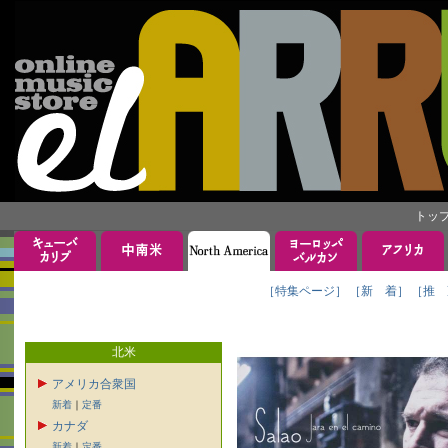
トッ
［特集ページ］
［新 着］
［推 
北米
アメリカ合衆国
新着
｜
定番
カナダ
新着
｜
定番