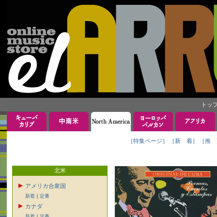
トッ
［特集ページ］
［新 着］
［推 
北米
アメリカ合衆国
新着
｜
定番
カナダ
新着
｜
定番