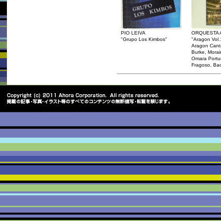
PIO LEIVA
ORQUESTA
"Grupo Los Kimbos"
"Aragon Vol
Aragon Cant
Burke, Mora
Omara Portuo
Fragoso, Bac