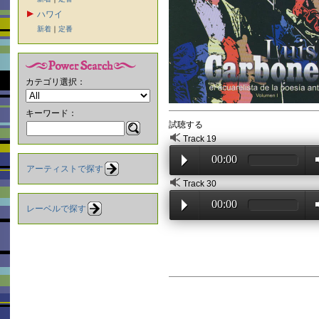
ハワイ
新着
｜
定番
カテゴリ選択：
キーワード：
試聴する
Track 19
00:00
アーティストで探す
Track 30
00:00
レーベルで探す