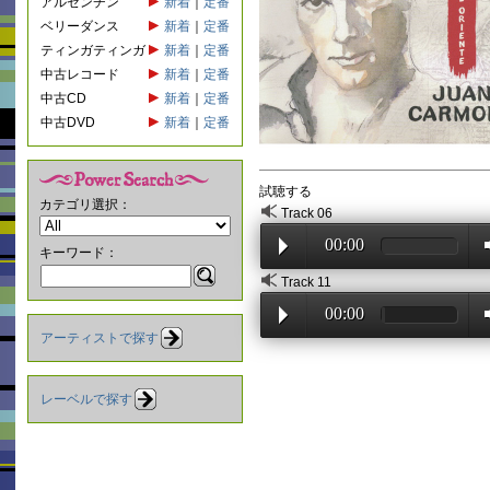
アルゼンチン
新着
｜
定番
ベリーダンス
新着
｜
定番
ティンガティンガ
新着
｜
定番
中古レコード
新着
｜
定番
中古CD
新着
｜
定番
中古DVD
新着
｜
定番
試聴する
カテゴリ選択：
Track 06
00:00
キーワード：
Track 11
00:00
アーティストで探す
レーベルで探す