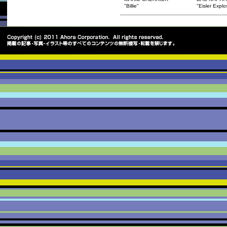
"Billie"
"Eisler Explo