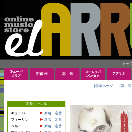
トッ
［特集ページ］
［新 着
定番ジャンル
キューバ
新着
｜
定番
フィーリン
新着
｜
定番
ペルー
新着
｜
定番