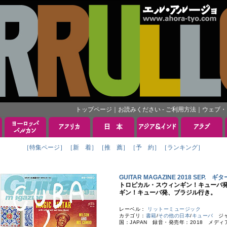
トップページ
｜
お読みください - ご利用方法
｜
ウェブ・
［特集ページ］
［新 着］
［推 薦］
［予 約］
［ランキング］
GUITAR MAGAZINE 2018 SEP.
トロピカル・スウィンギン！キューバ
ギン！キューバ発、ブラジル行き。
レーベル：
リットーミュージック
カテゴリ：
書籍
/
その他の日本
/
キューバ
ジャ
国：JAPAN 録音・発売年：2018 メディ