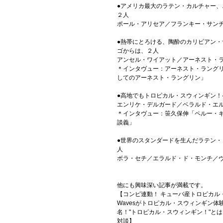
●アメリカ最大のラテン・カルチャー
２人
ポール・アリセア／フランキー・サン
●熱帯にとろける、陶酔のカリビアン
ゴからは、２人
アンセル・ワイアット／アーネスト・
＊インタヴュー：アーネスト・ラングリ
してのアーネスト・ラングリン」
●高地でもトロピカル・スウィンギン！
エンリケ・デルガード／ベラルド・エ
＊インタヴュー：笹久保伸「ペルー・ギ
談義」
●世界のスタンダードを生んだラテン
人
ボラ・セチ／エラルド・ド・モンチ／
他にも興味深い記事が満載です。
【コンピ連動！ キューバ産トロピカル・
Wavesがトロピカル・スウィンギン体
名！"トロピカル・スウィンギン！"とは
対談】