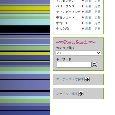
アルゼンチン
新着
｜
定番
ベリーダンス
新着
｜
定番
ティンガティンガ
新着
｜
定番
中古レコード
新着
｜
定番
中古CD
新着
｜
定番
中古DVD
新着
｜
定番
カテゴリ選択：
キーワード：
アーティストで探す
レーベルで探す