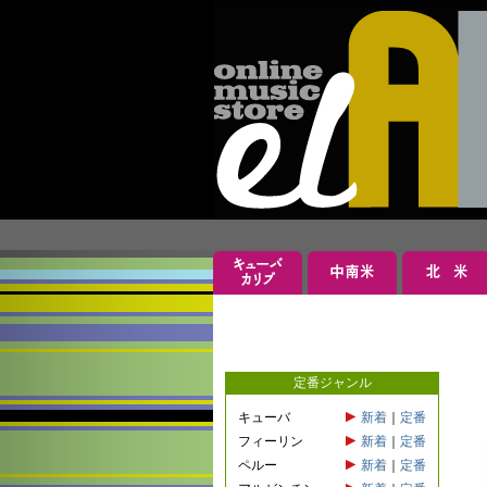
定番ジャンル
キューバ
新着
｜
定番
フィーリン
新着
｜
定番
ペルー
新着
｜
定番