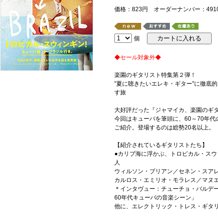
価格：823円 オーダーナンバー：49100
個
◆セール対象外◆
楽園のギタリスト特集第２弾！
"夏に聴きたいエレキ・ギター"に徹底
す旅
大好評だった『ジャマイカ、楽園のギタ
今回はキューバを筆頭に、60～70年
ご紹介。登場するのは総勢20名以上。
【紹介されているギタリストたち】
●カリブ海に浮かぶ、トロピカル・ス
人
ウィルソン・ブリアン／セネン・スア
カルロス・エミリオ・モラレス／マヌ
＊インタヴュー：チューチョ・バルデ
60年代キューバの音楽シーン」
他に、エレクトリック・トレス・ギタ