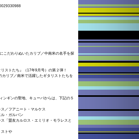
29330988
的にこだわりぬいたカリブ／中南米の名手を探
リストたち』（17年9月号）の第２弾！
代のカリブ／南米で活躍したギタリストたちを
ウィンギンの聖地、キューバからは、下記の５
レス／フアニート・マルケス
エル・ガルバン
ース「盟友カルロス・エミリオ・モラレスと
リストや