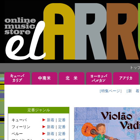
トッ
［特集ページ］
［新 着
定番ジャンル
キューバ
新着
｜
定番
フィーリン
新着
｜
定番
ペルー
新着
｜
定番