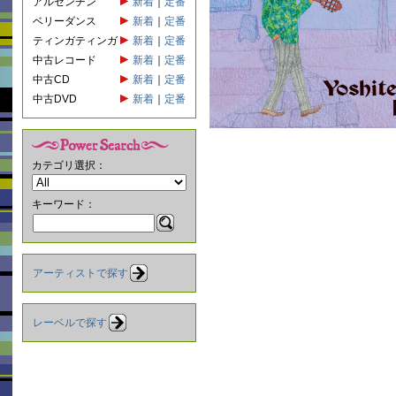
アルゼンチン
新着
｜
定番
ベリーダンス
新着
｜
定番
ティンガティンガ
新着
｜
定番
中古レコード
新着
｜
定番
中古CD
新着
｜
定番
中古DVD
新着
｜
定番
カテゴリ選択：
キーワード：
アーティストで探す
レーベルで探す