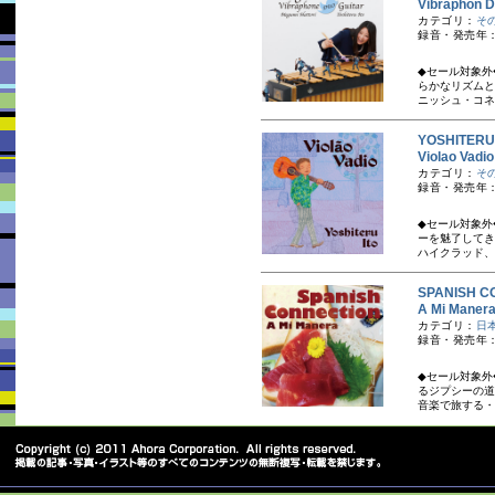
Vibrapho
カテゴリ：
そ
録音・発売年：
◆セール対象外
らかなリズムと
ニッシュ・コネ
YOSHITER
Violao 
カテゴリ：
そ
録音・発売年：
◆セール対象外
ーを魅了してき
ハイクラッド、B.
SPANISH
A Mi Ma
カテゴリ：
日
録音・発売年：
◆セール対象外
るジプシーの道
音楽で旅する・