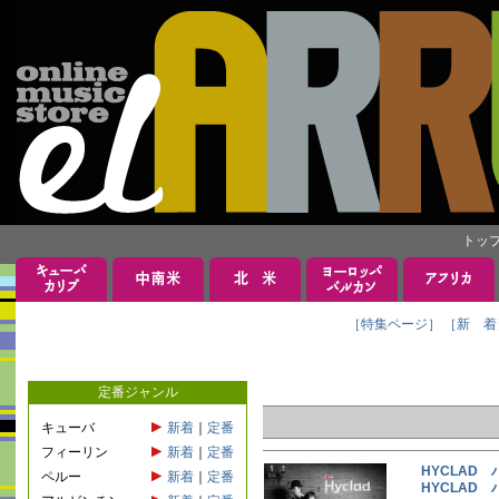
トッ
［特集ページ］
［新 着
定番ジャンル
キューバ
新着
｜
定番
フィーリン
新着
｜
定番
HYCLAD
ペルー
新着
｜
定番
HYCLAD