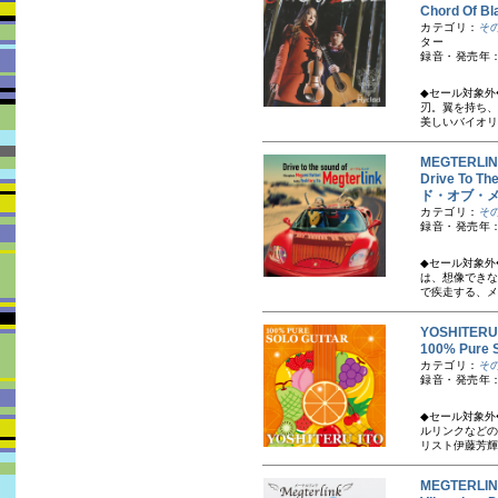
Chord Of 
カテゴリ：
そ
ター
録音・発売年：20
◆セール対象外
刃。翼を持ち、
美しいバイオリ
MEGTERL
Drive To
ド・オブ・
カテゴリ：
そ
録音・発売年：
◆セール対象外
は、想像できな
で疾走する、メ
YOSHITER
100% Pur
カテゴリ：
そ
録音・発売年：
◆セール対象外
ルリンクなどの
リスト伊藤芳輝
MEGTER