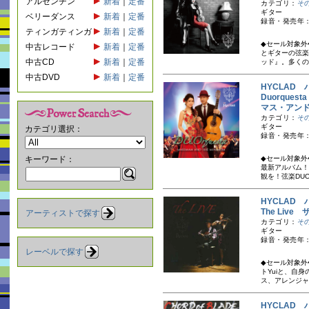
アルゼンチン
新着
｜
定番
カテゴリ：
そ
ギター
ベリーダンス
新着
｜
定番
録音・発売年：
ティンガティンガ
新着
｜
定番
◆セール対象外
中古レコード
新着
｜
定番
とギターの弦楽
中古CD
新着
｜
定番
ッド』。多くの
中古DVD
新着
｜
定番
HYCLAD
Duorques
マス・アン
カテゴリ：
そ
ギター
カテゴリ選択：
録音・発売年：
キーワード：
◆セール対象外
最新アルバム！
観を！弦楽DUO
HYCLAD
The Live
アーティストで探す
カテゴリ：
そ
ギター
録音・発売年：
レーベルで探す
◆セール対象外
トYuiと、自
ス、アレンジャ
HYCLAD