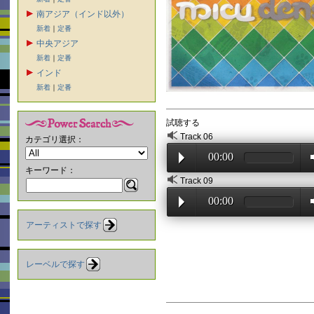
南アジア（インド以外）
新着
｜
定番
中央アジア
新着
｜
定番
インド
新着
｜
定番
試聴する
Track 06
カテゴリ選択：
00:00
キーワード：
Track 09
00:00
アーティストで探す
レーベルで探す