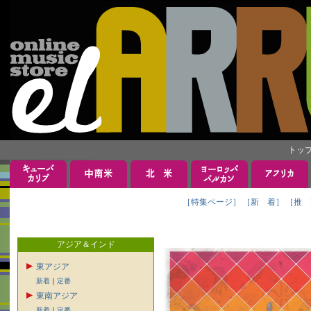
トッ
［特集ページ］
［新 着］
［推 
アジア＆インド
東アジア
新着
｜
定番
東南アジア
新着
｜
定番