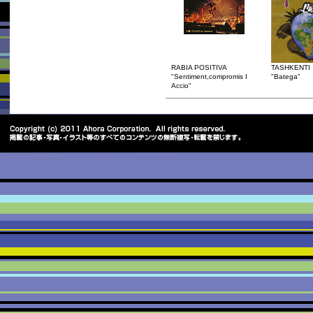
RABIA POSITIVA
TASHKENTI
"Sentiment,compromis I
"Batega"
Accio"