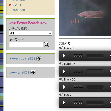
ハワイ
新着
｜
定番
カテゴリ選択：
キーワード：
試聴する
Track 03
00:00
アーティストで探す
Track 05
00:00
レーベルで探す
Track 06
00:00
Track 08
00:00