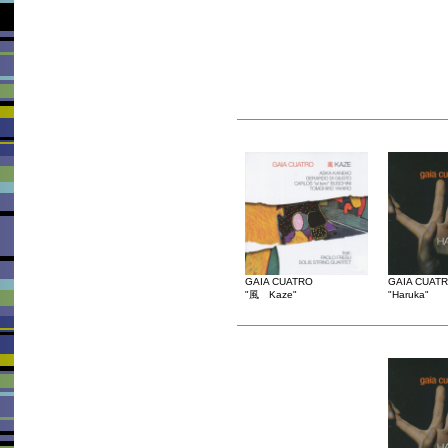
GAIA CUATRO
GAIA CUAT
"風 Kaze"
"Haruka"