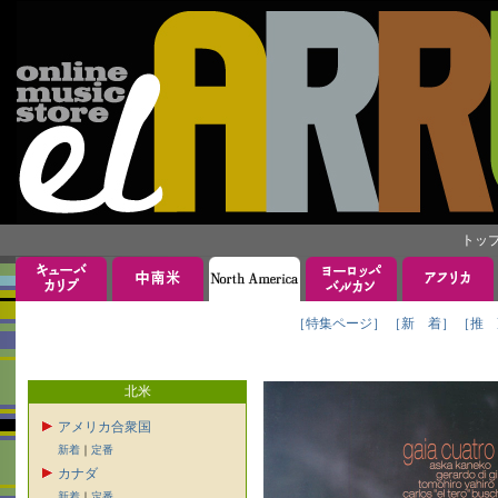
トッ
［特集ページ］
［新 着］
［推 
北米
アメリカ合衆国
新着
｜
定番
カナダ
新着
｜
定番