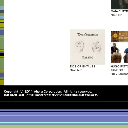
GAIA CUAT
"Haruka"
DOS ORIENTALES
HUGO FATT
"Rombo"
TAMBOR
"Rey Tambor 