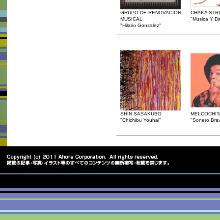
GRUPO DE RENOVACION
CHAKA STR
MUSICAL
"Musica Y D
"Hilario Gonzalez"
SHIN SASAKUBO
MELCOCHIT
"Chichibu Youhai"
"Sonero Bra