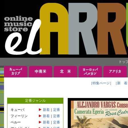
トッ
［特集ページ］
［新 着
定番ジャンル
キューバ
新着
｜
定番
フィーリン
新着
｜
定番
ペルー
新着
｜
定番