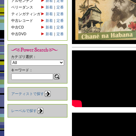
アルゼンチン
新着
｜
定番
ベリーダンス
新着
｜
定番
ティンガティンガ
新着
｜
定番
中古レコード
新着
｜
定番
中古CD
新着
｜
定番
中古DVD
新着
｜
定番
カテゴリ選択：
キーワード：
アーティストで探す
レーベルで探す