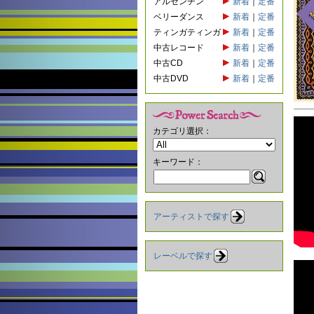
アルゼンチン
新着
｜
定番
ベリーダンス
新着
｜
定番
ティンガティンガ
新着
｜
定番
中古レコード
新着
｜
定番
中古CD
新着
｜
定番
中古DVD
新着
｜
定番
カテゴリ選択：
キーワード：
アーティストで探す
レーベルで探す