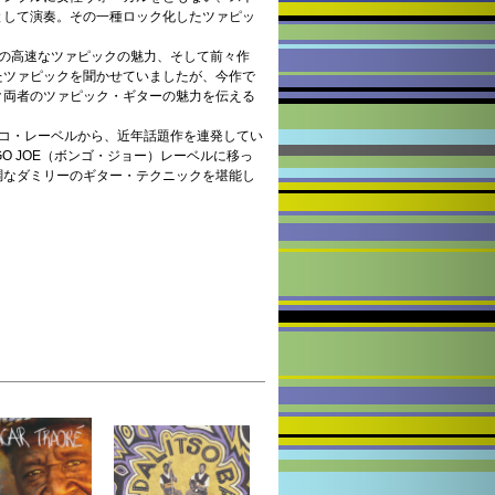
として演奏。その一種ロック化したツァピッ
ての高速なツァピックの魅力、そして前々作
たツァピックを聞かせていましたが、今作で
ク両者のツァピック・ギターの魅力を伝える
リコ・レーベルから、近年話題作を連発してい
O JOE（ボンゴ・ジョー）レーベルに移っ
調なダミリーのギター・テクニックを堪能し