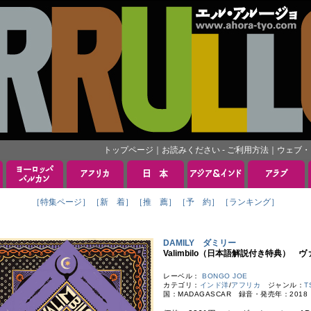
トップページ
｜
お読みください - ご利用方法
｜
ウェブ・
［特集ページ］
［新 着］
［推 薦］
［予 約］
［ランキング］
DAMILY ダミリー
Valimbilo（日本語解説付き特典）
レーベル：
BONGO JOE
カテゴリ：
インド洋
/
アフリカ
ジャンル：
T
国：MADAGASCAR 録音・発売年：201