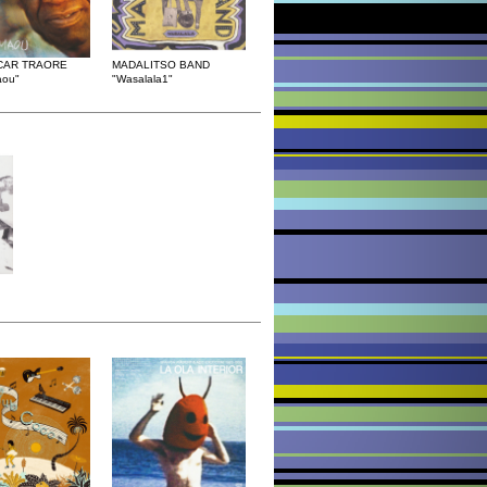
CAR TRAORE
MADALITSO BAND
aou"
"Wasalala1"