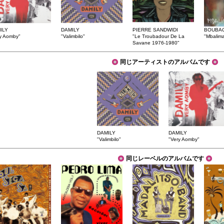
ILY
DAMILY
PIERRE SANDWIDI
BOUBA
y Aomby"
"Valimbilo"
"Le Troubadour De La
"Mbalim
Savane 1976-1980"
同じアーティストのアルバムです
DAMILY
DAMILY
"Valimbilo"
"Very Aomby"
同じレーベルのアルバムです