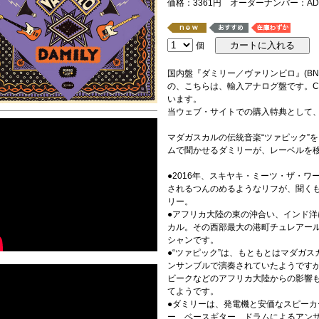
価格：3361円 オーダーナンバー：AD-5
個
国内盤『ダミリー／ヴァリンビロ』(BNS
の、こちらは、輸入アナログ盤です。
います。
当ウェブ・サイトでの購入特典として
マダガスカルの伝統音楽“ツァピック”
ムで聞かせるダミリーが、レーベルを移
●2016年、スキヤキ・ミーツ・ザ・
されるつんのめるようなリフが、聞く
リー。
●アフリカ大陸の東の沖合い、インド
カル。その西部最大の港町チュレアール
シャンです。
●“ツァピック”は、もともとはマダガ
ンサンブルで演奏されていたようです
ビークなどのアフリカ大陸からの影響
てようです。
●ダミリーは、発電機と安価なスピーカ
ー、ベースギター、ドラムによるアン