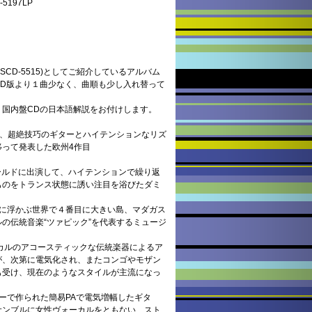
197LP
CD-5515)としてご紹介しているアルバム
CD版より１曲少なく、曲順も少し入れ替って
、国内盤CDの日本語解説をお付けします。
を、超絶技巧のギターとハイテンションなリズ
って発表した欧州4作目
ワールドに出演して、ハイテンションで繰り返
ものをトランス状態に誘い注目を浴びたダミ
洋に浮かぶ世界で４番目に大きい島、マダガス
の伝統音楽“ツァピック”を代表するミュージ
スカルのアコースティックな伝統楽器によるア
が、次第に電気化され、またコンゴやモザン
も受け、現在のようなスタイルが主流になっ
ーで作られた簡易PAで電気増幅したギタ
サンブルに女性ヴォーカルをともない、スト