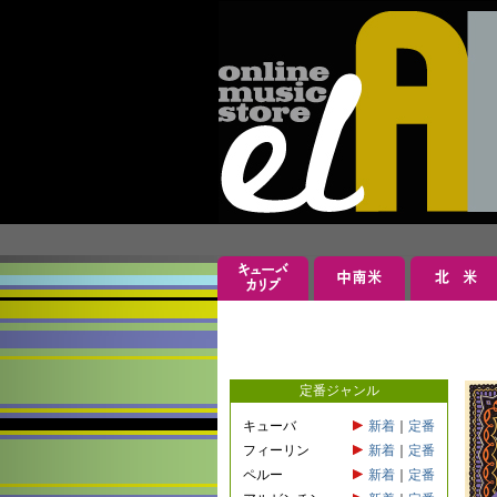
定番ジャンル
キューバ
新着
｜
定番
フィーリン
新着
｜
定番
ペルー
新着
｜
定番