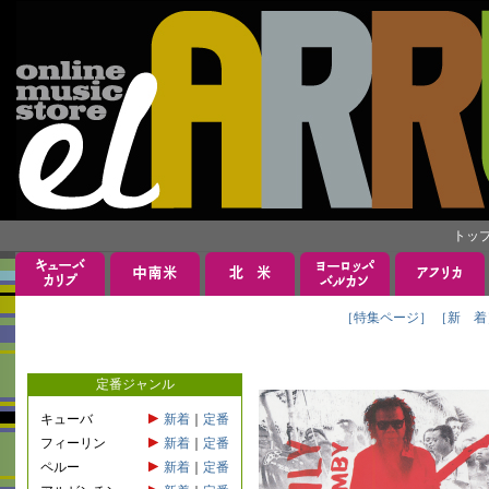
トッ
［特集ページ］
［新 着
定番ジャンル
キューバ
新着
｜
定番
フィーリン
新着
｜
定番
ペルー
新着
｜
定番