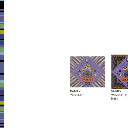
DAMILY
DAMILY
"Valimbilo"
"Valimbi
特典）"