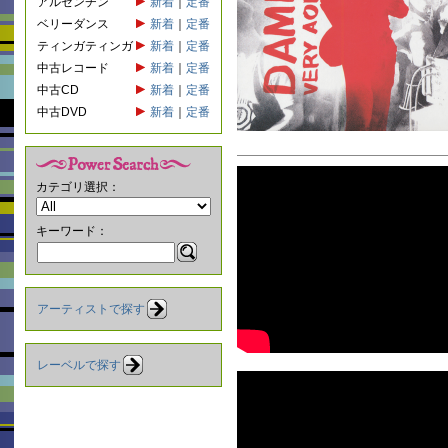
アルゼンチン
新着
｜
定番
ベリーダンス
新着
｜
定番
ティンガティンガ
新着
｜
定番
中古レコード
新着
｜
定番
中古CD
新着
｜
定番
中古DVD
新着
｜
定番
カテゴリ選択：
キーワード：
アーティストで探す
レーベルで探す