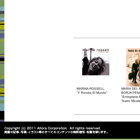
MARINA ROSSELL
MARIA DEL
"Y Rondra El Mundo"
BORJA PEN
"Enregistrat 
Teatro Micale