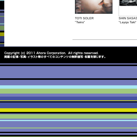
TOTI SOLER
SHIN SASA
"Twins"
"Layqa Taki"