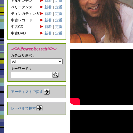
アルゼンチン
新着
｜
定番
ベリーダンス
新着
｜
定番
ティンガティンガ
新着
｜
定番
中古レコード
新着
｜
定番
中古CD
新着
｜
定番
中古DVD
新着
｜
定番
カテゴリ選択：
キーワード：
アーティストで探す
レーベルで探す