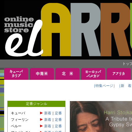
トッ
［特集ページ］
［新 着
定番ジャンル
キューバ
新着
｜
定番
フィーリン
新着
｜
定番
ペルー
新着
｜
定番