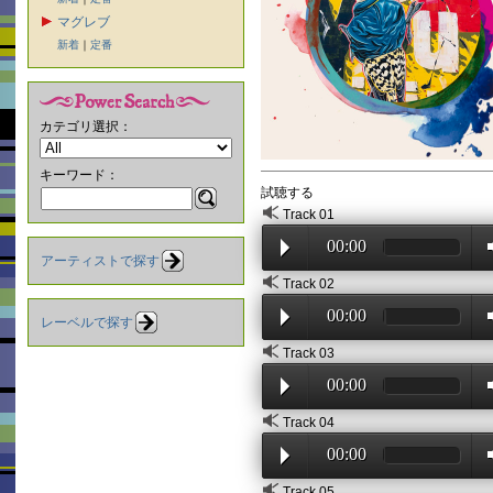
マグレブ
新着
｜
定番
カテゴリ選択：
キーワード：
試聴する
Track 01
00:00
アーティストで探す
Track 02
00:00
レーベルで探す
Track 03
00:00
Track 04
00:00
Track 05