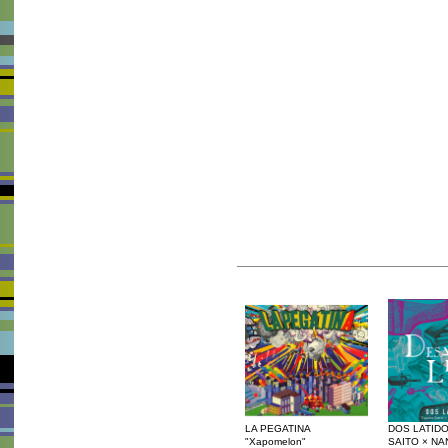
LA PEGATINA
DOS LATIDO
"Xapomelon"
SAITO × NA