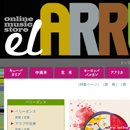
トッ
［特集ページ］
［新 着］
［推 
ベリーダンス
ベリーダンス
新着
｜
定番
アラブ中近東
新着
｜
定番