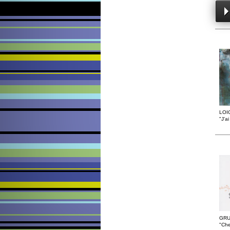
LOI
"J'a
GRU
"Che