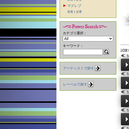
マグレブ
新着
｜
定番
カテゴリ選択：
キーワード：
試聴
T
アーティストで探す
T
レーベルで探す
T
T
T