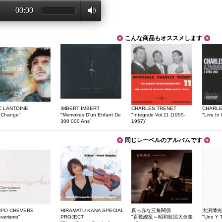
00:00
こんな商品もオススメします
C LANTOINE
IMBERT IMBERT
CHARLES TRENET
CHARLE
i Change"
"Memoires D'un Enfant De
"Integrale Vol.11 (1955-
"Live In 
300 000 Ans"
1957)"
同じレーベルのアルバムです
PO CHEVERE
HIRAMATU KANA SPECIAL
真っ赤な三角関係
大渕博光 w
verismo"
PROJECT
"百歌繚乱～昭和歌謡大全集
"Uno Y T