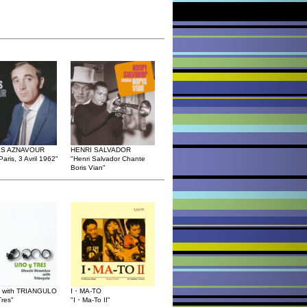
S AZNAVOUR
HENRI SALVADOR
Paris, 3 Avril 1962"
"Henri Salvador Chante
Boris Vian"
ith TRIANGULO
I・MA-TO
res"
"I・Ma-To II"