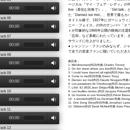
ージカル『マイ・フェア・レディ』の中のナンバー「
00:00
live（君住む街角で）」、「Girl t
た「Dansez sur moi」、世界で
rack 06
タイトル曲で、1927年にガーシュウ
ニー・フェイス」の中のナンバー「ス 
00:00
トが印象的な1966年公開の映画の主
「忘却」など多岐にわたっています。
rack 07
サウンドに仕上がりました。
00:00
● シャンソン・ファンのみならず、ジ
て全ての音楽ファンに聴いていただき
rack 08
曲目表：
00:00
1. Ménilmontant(作詞/作曲.Charles Trenet)
2. On the street where you live(作詞.Alan Jay
rack 09
3. I could have danced all night(作詞.Alan Ja
4. Come to me(作詞/作曲.Green Tony)
5. Dansez sur moi(作詞.Claude Nougaro/作曲.Ne
00:00
6. Les parapluies de Cherbourg(作詞.Jacque
7. L’été ‘42 (作詞.Jean Dréjac/作曲.Michel Leg
rack 10
8. Les feuilles mortes (作詞.Jacques Préver
9. Un homme et une femme(作詞.Pierre Barou
00:00
10. ’s wonderful(作詞.Ira Gershwin/作曲.Georg
11. One Song Glory(作詞/作曲.Jonathan Lar
12. Oblivion(作詞 David McNeil/作曲 Astor Piaz
rack 11
00:00
rack 12