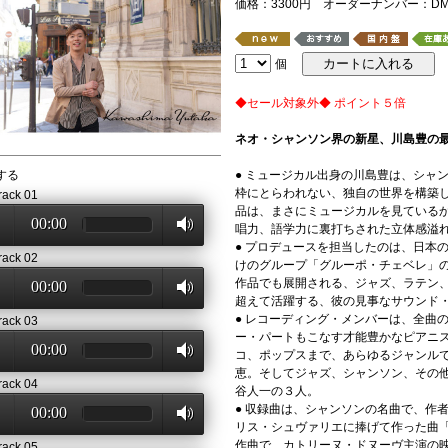
価格：3300円 オーダーナンバー：DMS-
個
◆セール対象外◆ ポイント５倍
ネオ・シャンソン界の新星、川島豊の
する
● ミュージカル出身の川島豊は、シャ
枠にとらわれない、独自の世界を構築
rack 01
品は、まさにミュージカルを見ている
00:00
唱力、語学力に裏打ちされた立体感溢
● プロデュースを担当したのは、日本
rack 02
けのグループ「グルーポ・チェベレ」
作品でも展開される、ジャズ、ラテン
00:00
超えて活躍する、彼の見事なサウンド
● レコーディング・メンバーは、全曲
rack 03
ー・パートもこなす才能豊かなピアニ
00:00
コ、ポップスまで、あらゆるジャンル
恵。そしてジャズ、シャンソン、その
rack 04
谷人一の３人。
● 収録曲は、シャンソンの名曲で、作
00:00
リス・シュヴァリエに捧げて作った曲
作曲で、カトリーヌ・ドヌーヴ主演の
rack 05