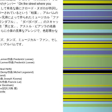
On the street where you
alk」として有名な曲にクロード・ヌガロが作詞し
最もカバーされているという「枯葉」、アルバムの
ィン兄弟によって作られたミュージカル「ファ
ワンダフル」、「ダバダバダ…」のスキャッ
題歌「男と女」、アストル・ピアソラの名曲
さらに小泉の見事なアレンジで、色彩豊かな
ャズ、タンゴ、ミュージカル・ファン、そし
たいアルバムです。
 Lerner/作曲.Frederick Loewe)
y Lerner/作曲.Frederick Loewe)
al Hefti)
s Demy/作曲.Michel Legarand)
rand)
t/作曲.Joseph Kosma)
h/作曲.Francis Lai)
e Gershwin)
son/訳詞.川島 豊)
zolla