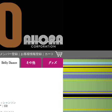
メンバー登録
｜
お客様情報登録
｜
カート
］
：
シャンソン
ア：CD