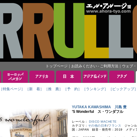
トップページ
｜
お読みください - ご利用方法
｜
ウェブ・
［特集ページ］
［新 着］
［推 薦］
［予 約］
［ランキング］
［ピックアップ
YUTAKA KAWASHIMA 川島 豊
’S Wonderful ス・ワンダフル
レーベル：
DISCO MACHETE
カテゴリ：
その他の日本
/
フランス
ジャンル
国：JAPAN 録音・発売年：2019 メディ