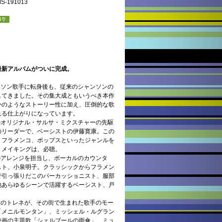
191013
最新アルバムがついに完成。
ンソン歌手に転身後も、従来のシャンソンの
してきました。その集大成ともいうべき本作
かのようなストーリー性に加え、圧倒的な歌
れる仕上がりになっています。
のオリジナル・サルサ・ミクスチャーの先駆
のリーダーで、ベーシストの伊藤寛康。この
、フラメンコ、ポップスといったジャンルを
・メイキングは、必聴。
のアレンジを担当し、ボーカルのカウンタ
スト、小泉明子。クラッシックからフラメン
で引っ張りだこのパーカッショニスト、服部
他あらゆるシーンで活躍するベーシスト、戸
者のトレネが、その街で生まれた歌手のモー
「メニルモンタン」、ミッシェル・ルグラン
映画の主題歌「シェルブールの雨傘」、ミュ