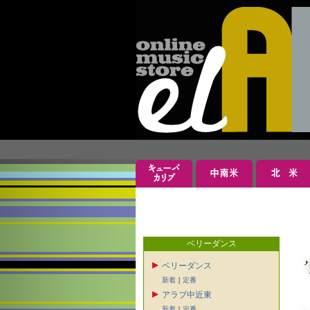
ベリーダンス
ベリーダンス
新着
｜
定番
アラブ中近東
新着
｜
定番