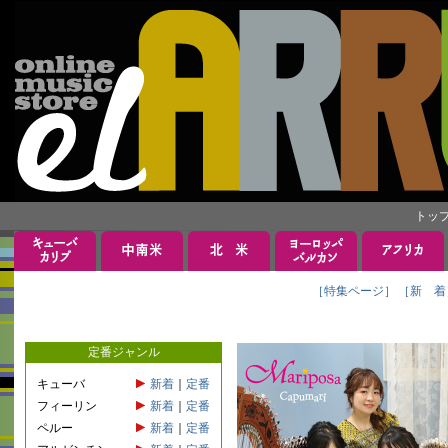
トッ
［特集ページ］
［新 着
定番ジャンル
キューバ
新着
｜
定番
フィーリン
新着
｜
定番
ペルー
新着
｜
定番