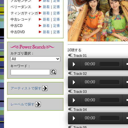
アルゼンチン
新着
｜
定番
ベリーダンス
新着
｜
定番
ティンガティンガ
新着
｜
定番
中古レコード
新着
｜
定番
中古CD
新着
｜
定番
中古DVD
新着
｜
定番
試聴する
カテゴリ選択：
Track 01
00:00
キーワード：
Track 02
00:00
アーティストで探す
Track 03
00:00
レーベルで探す
Track 04
00:00
Track 05