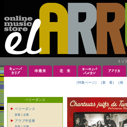
トッ
［特集ページ］
［新 着］
［推 
ベリーダンス
ベリーダンス
新着
｜
定番
アラブ中近東
新着
｜
定番