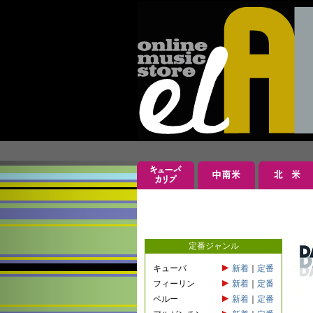
定番ジャンル
キューバ
新着
｜
定番
フィーリン
新着
｜
定番
ペルー
新着
｜
定番