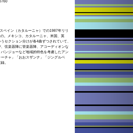
760
スペイン（カタルーニャ）での1987年リリ
たもの。メキシコ、カタルーニャ、米国、英
いうセクション分けが各4曲ずつされていて、
が、弦楽器陣に管楽器陣、アコーディオンな
、バンジョーなど地域的特色を考慮したアン
ラーチャ」「おおスザンナ」「ジングルベ
収録。