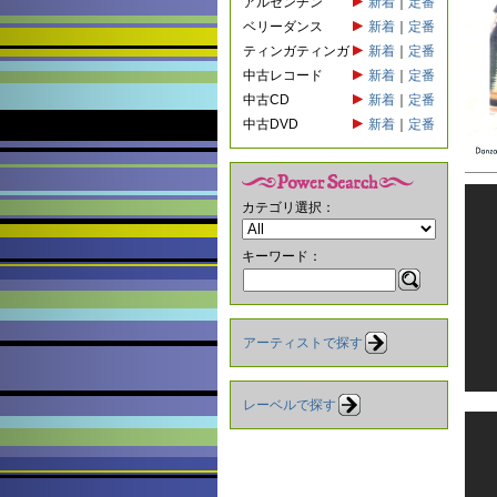
アルゼンチン
新着
｜
定番
ベリーダンス
新着
｜
定番
ティンガティンガ
新着
｜
定番
中古レコード
新着
｜
定番
中古CD
新着
｜
定番
中古DVD
新着
｜
定番
カテゴリ選択：
キーワード：
アーティストで探す
レーベルで探す