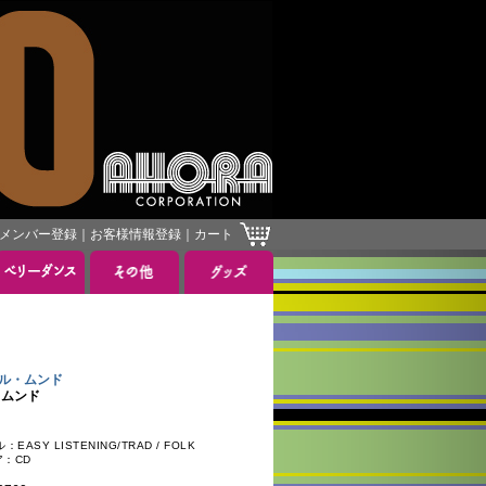
メンバー登録
｜
お客様情報登録
｜
カート
デル・ムンド
ル・ムンド
ASY LISTENING/TRAD / FOLK
ア：CD