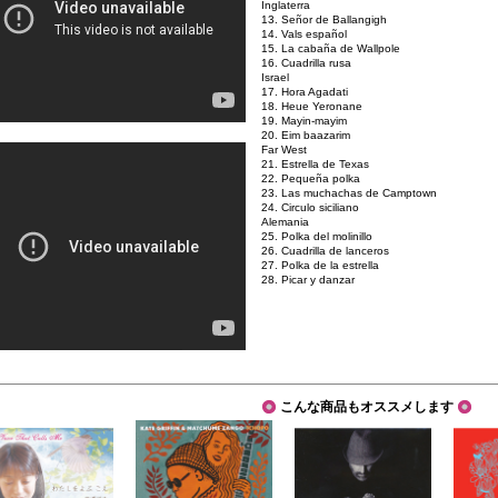
Inglaterra
13. Señor de Ballangigh
14. Vals español
15. La cabaña de Wallpole
16. Cuadrilla rusa
Israel
17. Hora Agadati
18. Heue Yeronane
19. Mayin-mayim
20. Eim baazarim
Far West
21. Estrella de Texas
22. Pequeña polka
23. Las muchachas de Camptown
24. Circulo siciliano
Alemania
25. Polka del molinillo
26. Cuadrilla de lanceros
27. Polka de la estrella
28. Picar y danzar
こんな商品もオススメします