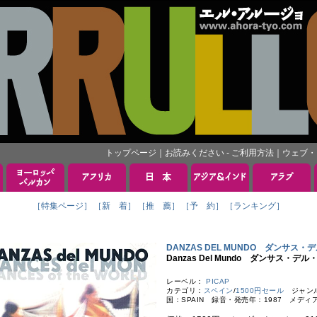
トップページ
｜
お読みください - ご利用方法
｜
ウェブ・
［特集ページ］
［新 着］
［推 薦］
［予 約］
［ランキング］
DANZAS DEL MUNDO ダンサス・
Danzas Del Mundo ダンサス・デ
レーベル：
PICAP
カテゴリ：
スペイン
/
1500円セール
ジャンル：E
国：SPAIN 録音・発売年：1987 メディ