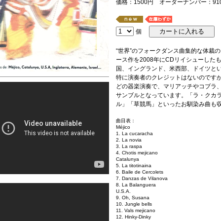
価格：1500円 オーダーナンバー：910
個
“世界”のフォークダンス曲集的な体裁の
ース作を2008年にCDリイシューし
国、イングランド、米西部、ドイツと
特に演奏者のクレジットはないのです
どの器楽演奏で、マリアッチやコブラ
サンブルとなっています。「ラ・クカ
ル」「草競馬」といったお馴染み曲も
曲目表：
Méjico
1. La cucaracha
2. La novia
3. La raspa
4. Chotis mejicano
Catalunya
5. La titotinaina
6. Baile de Cercolets
7. Danzas de Vilanova
8. La Balanguera
U.S.A.
9. Oh, Susana
10. Jungle bells
11. Vals mejicano
12. Hinky-Dinky