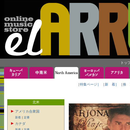
トッ
［特集ページ］
［新 着］
［推 
北米
アメリカ合衆国
新着
｜
定番
カナダ
新着
｜
定番