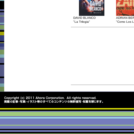
DAVID BLANCO
ADRIAN BE
"La Trilogia"
"Como Los L