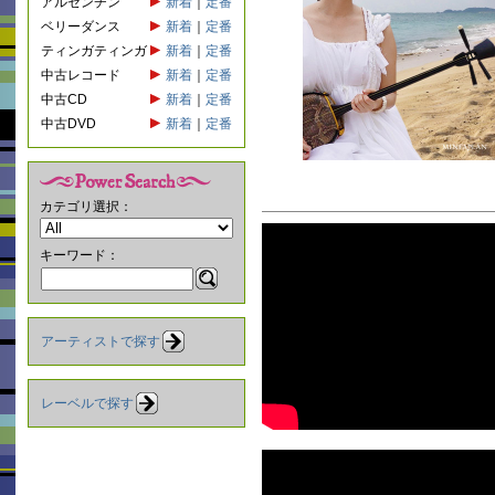
アルゼンチン
新着
｜
定番
ベリーダンス
新着
｜
定番
ティンガティンガ
新着
｜
定番
中古レコード
新着
｜
定番
中古CD
新着
｜
定番
中古DVD
新着
｜
定番
カテゴリ選択：
キーワード：
アーティストで探す
レーベルで探す