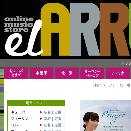
トッ
［特集ページ］
［新 着
定番ジャンル
キューバ
新着
｜
定番
フィーリン
新着
｜
定番
ペルー
新着
｜
定番