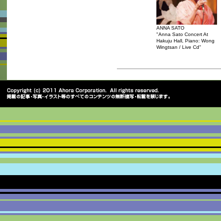
ANNA SATO
"Anna Sato Concert At
Hakuju Hall, Piano: Wong
Wingtsan / Live Cd"