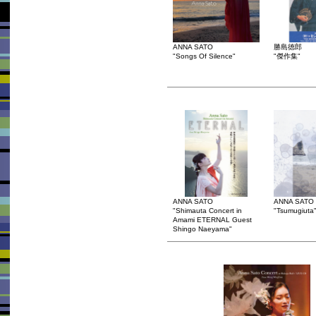
ANNA SATO
勝島徳郎
"Songs Of Silence"
"傑作集"
ANNA SATO
ANNA SATO
"Shimauta Concert in
"Tsumugiuta
Amami ETERNAL Guest
Shingo Naeyama"