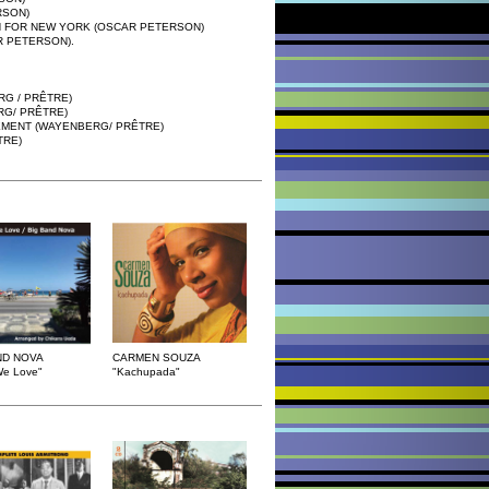
RSON)
ON FOR NEW YORK (OSCAR PETERSON)
R PETERSON).
RG / PRÊTRE)
RG/ PRÊTRE)
EMENT (WAYENBERG/ PRÊTRE)
TRE)
ND NOVA
CARMEN SOUZA
We Love"
"Kachupada"