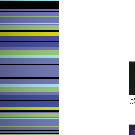
PER
"25 