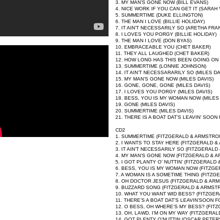
3. MY MAN’S GONE NOW (BILL EVANS)
4. NICE WORK IF YOU CAN GET IT (SARAH
5. SUMMERTIME (DUKE ELLINGTON)
6. THE MAN I LOVE (BILLIE HOLIDAY)
7. IT AIN’T NECESSARILY SO (ARETHA FRA
8. I LOVES YOU PORGY (BILLIE HOLIDAY)
9. THE MAN I LOVE (DON BYAS)
10. EMBRACEABLE YOU (CHET BAKER)
11. THEY ALL LAUGHED (CHET BAKER)
12. HOW LONG HAS THIS BEEN GOING ON 
13. SUMMERTIME (LONNIE JOHNSON)
14. IT AIN’T NECESSARARILY SO (MILES DA
15. MY MAN’S GONE NOW (MILES DAVIS)
16. GONE, GONE, GONE (MILES DAVIS)
17. I LOVES YOU PORGY (MILES DAVIS)
18. BESS, YOU IS MY WOMAN NOW (MILES 
19. GONE (MILES DAVIS)
20. SUMMERTIME (MILES DAVIS)
21. THERE IS A BOAT DAT’S LEAVIN’ SOO
CD2
1. SUMMERTIME (FITZGERALD & ARMSTRO
2. I WANTS TO STAY HERE (FITZGERALD 
3. IT AIN’T NECESSARILY SO (FITZGERAL
4. MY MAN’S GONE NOW (FITZGERALD & 
5. I GOT PLANTY O’ NUTTIN’ (FITZGERAL
6. BESS, YOU IS MY WOMAN NOW (FITZG
7. A WOMAN IS A SOMETIME THING (FITZ
8. OH DOCTOR JESUS (FITZGERALD & AR
9. BUZZARD SONG (FITZGERALD & ARMST
10. WHAT YOU WANT WID BESS? (FITZGE
11. THERE’S A BOAT DAT’S LEAVIN’SOON
12. O BESS, OH WHERE’S MY BESS? (FIT
13. OH, LAWD, I’M ON MY WAY (FITZGERA
14. GOT PLENTY O’NUTTIN (OSCAR PETER