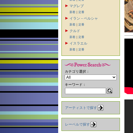
マグレブ
新着
｜
定番
イラン－ペルシャ
新着
｜
定番
クルド
新着
｜
定番
イスラエル
新着
｜
定番
カテゴリ選択：
キーワード：
アーティストで探す
レーベルで探す