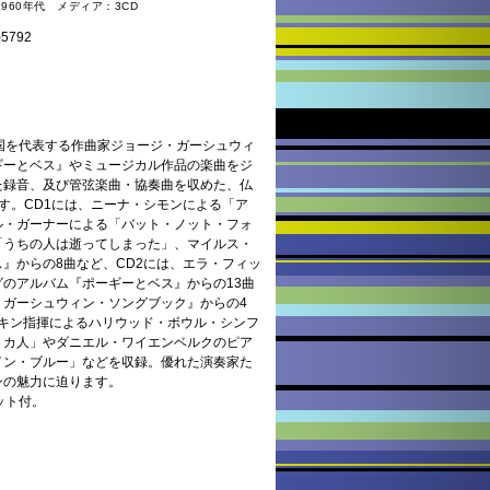
～1960年代 メディア：3CD
792
国を代表する作曲家ジョージ・ガーシュウィ
ギーとベス』やミュージカル作品の楽曲をジ
た録音、及び管弦楽曲・協奏曲を収めた、仏
す。CD1には、ニーナ・シモンによる「ア
ル・ガーナーによる「バット・ノット・フォ
「うちの人は逝ってしまった」、マイルス・
』からの8曲など、CD2には、エラ・フィッ
のアルバム『ポーギーとベス』からの13曲
・ガーシュウィン・ソングブック』からの4
トキン指揮によるハリウッド・ボウル・シンフ
リカ人」やダニエル・ワイエンベルクのピア
イン・ブルー」などを収録。優れた演奏家た
ンの魅力に迫ります。
ット付。