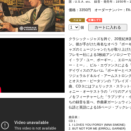
国：U.S.A. etc. 録音・発売年：1950年
価格：3350円 オーダーナンバー：FA-5
個
クラシック～ジャズを跨ぐ、20世紀米
ン。彼が手がけた有名なオペラ『ポー
ャズのミュージシャンたちが取り上げ
フレモー社による3枚組アンソロジーで
イ・ラブ・ユー、ポーギー」、エロー
ー・ミー」、ビル・エヴァンスによる
デイヴィスのアルバム『ポーギーとベス
ツジェラルド＆ルイ・アームストロング
とオスカー・ピータソンの『プレイズ
曲、CD３にはフェリックス・スラッ
ォニー・オーケストラの「パリのアメ
ノをフィーチャーした「ラプソディ・
ちの録音を並べ、作曲家ガーシュウィ
仏語と英語による16ページ・ブックレ
曲目表：
CD 1 :
1. I LOVES YOU PORGY (NINA SIMONE)
2. BUT NOT FOR ME (ERROLL GARNER)