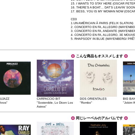
15. I WANTS TO STAY HERE (OSCAR PETE
16. THERE’S A BOAT… DAT’S LEAVIN’ SO
17. BESS, YOU IS MY WOMAN NOW (OSCA
CD3
1.UN AMÉRICAIN À PARIS (FELIX SLATKIN)
2. CONCERTO EN FA, ALLEGRO (WAYENBE
3. CONCERTO EN FA, ANDANTE (WAYENBE
4. CONCERTO EN FA, ALLEGRO, 3E MOUV
5. RHAPSODY IN BLUE (WAYENBERG/ PRÊ
こんな商品もオススメします
UJAZZ
CARPACCIO BIT
DOS ORIENTALES
BIG BA
Anos"
"Sostenible, Lo Dicen Los
"Rombo"
"Jobim 
Astros"
同じレーベルのアルバムです