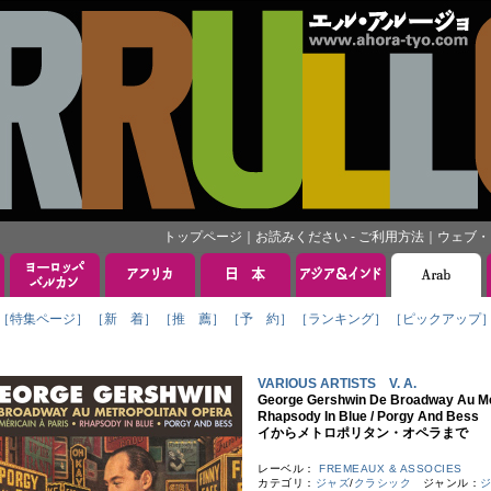
トップページ
｜
お読みください - ご利用方法
｜
ウェブ・
［特集ページ］
［新 着］
［推 薦］
［予 約］
［ランキング］
［ピックアップ
VARIOUS ARTISTS V. A.
George Gershwin De Broadway Au Met
Rhapsody In Blue / Porgy 
イからメトロポリタン・オペラまで
レーベル：
FREMEAUX & ASSOCIES
カテゴリ：
ジャズ
/
クラシック
ジャンル：