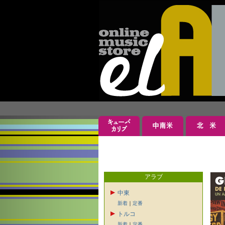
アラブ
中東
新着
｜
定番
トルコ
新着
｜
定番