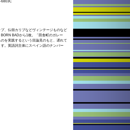
6803C
ップ、仏領カリブなどヴィンテージものなど
ORN BADから1枚。「田舎町のガレー
ものを実践するという目論見のもと、遅れて
ます。英語詞主体にスペイン語のナンバー