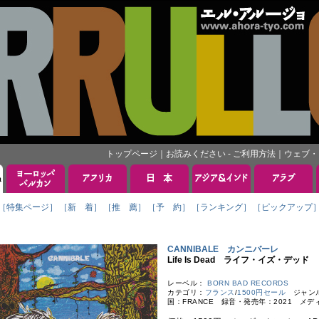
トップページ
｜
お読みください - ご利用方法
｜
ウェブ・
［特集ページ］
［新 着］
［推 薦］
［予 約］
［ランキング］
［ピックアップ
CANNIBALE カンニバーレ
Life Is Dead ライフ・イズ・デッド
レーベル：
BORN BAD RECORDS
カテゴリ：
フランス
/
1500円セール
ジャンル：
国：FRANCE 録音・発売年：2021 メデ