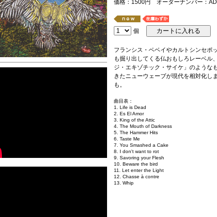
価格：1500円 オーダーナンバー：AD-
個
フランシス・ベベイやカルトシンセポ
も掘り出してくる仏おもしろレーベル、B
ジ・エキゾチック・サイケ」のような
きたニューウェーブが現代を相対化し
も。
曲目表：
1. Life is Dead
2. Es El Amor
3. King of the Attic
4. The Mouth of Darkness
5. The Hammer Hits
6. Taste Me
7. You Smashed a Cake
8. I don't want to rot
9. Savoring your Flesh
10. Beware the bird
11. Let enter the Light
12. Chasse à contre
13. Whip