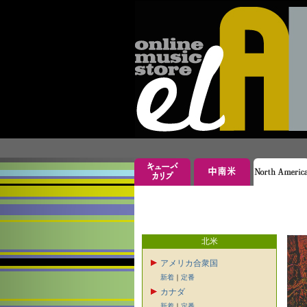
北米
アメリカ合衆国
新着
｜
定番
カナダ
新着
｜
定番