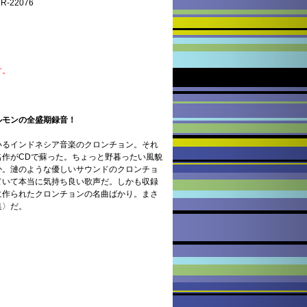
-22076
す。
ルモンの全盛期録音！
いるインドネシア音楽のクロンチョン。それ
名作がCDで蘇った。ちょっと野暮ったい風貌
か。漣のような優しいサウンドのクロンチョ
ていて本当に気持ち良い歌声だ。しかも収録
に作られたクロンチョンの名曲ばかり。まさ
集〉だ。
）