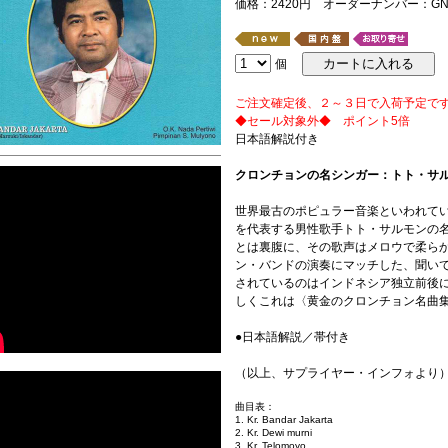
価格：2420円 オーダーナンバー：GNR
個
ご注文確定後、２～３日で入荷予定で
◆セール対象外◆ ポイント5倍
日本語解説付き
クロンチョンの名シンガー：トト・サ
世界最古のポピュラー音楽といわれて
を代表する男性歌手トト・サルモンの
とは裏腹に、その歌声はメロウで柔ら
ン・バンドの演奏にマッチした、聞い
されているのはインドネシア独立前後
しくこれは〈黄金のクロンチョン名曲
●日本語解説／帯付き
（以上、サプライヤー・インフォより
曲目表：
1. Kr. Bandar Jakarta
2. Kr. Dewi murni
3. Kr. Telomoyo