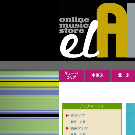
アジア＆インド
東アジア
新着
｜
定番
東南アジア
新着
｜
定番