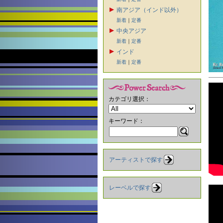
南アジア（インド以外）
新着
｜
定番
中央アジア
新着
｜
定番
インド
新着
｜
定番
カテゴリ選択：
キーワード：
アーティストで探す
レーベルで探す