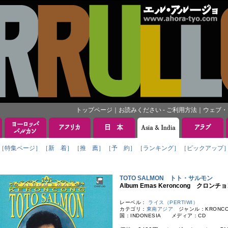
トップページ
｜
お読みください - ご利用方法
｜
ウェブ・
［特集ページ］
［新 着］
［推 薦］
［予 約］
［ランキング］
［ピックアップ
TOTO SALMON トト・サルモン
Album Emas Keroncong クロ
レーベル：
ライス（PERTIWI）
カテゴリ：
東南アジア
ジャンル：KRONCO
国：INDONESIA メディア：CD